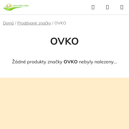
Přejít
Hledat
NÁKUP
na
KOŠÍK
obsah
Domů
/
Prodávané značky
/
OVKO
OVKO
Žádné produkty značky
OVKO
nebyly nalezeny...
Z
á
p
a
t
í