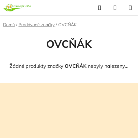
Přejít
Hledat
NÁKUP
na
KOŠÍK
obsah
Domů
/
Prodávané značky
/
OVCŇÁK
OVCŇÁK
Žádné produkty značky
OVCŇÁK
nebyly nalezeny...
Z
á
p
a
t
í