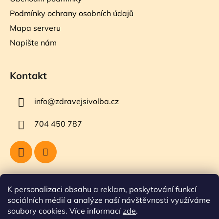
Podmínky ochrany osobních údajů
Mapa serveru
Napište nám
Kontakt
info
@
zdravejsivolba.cz
704 450 787
Přijímáme online platby
K personalizaci obsahu a reklam, poskytování funkcí
sociálních médií a analýze naší návštěvnosti využíváme
soubory cookies. Více informací
zde
.