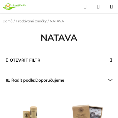
Přejít
Hledat
NÁKUP
na
KOŠÍK
obsah
Domů
/
Prodávané značky
/
NATAVA
NATAVA
OTEVŘÍT FILTR
Ř
Řadit podle:
Doporučujeme
a
z
V
e
ý
n
p
í
i
p