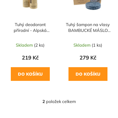
s
r
p
o
r
d
Tuhý deodorant
Tuhý šampon na vlasy
o
u
přírodní - Alpská
BAMBUCKÉ MÁSLO
d
k
svěžest 60g NATAVA
85g NATAVA
u
t
Skladem
(2 ks)
Skladem
(1 ks)
k
ů
t
219 Kč
279 Kč
ů
DO KOŠÍKU
DO KOŠÍKU
2
položek celkem
O
v
l