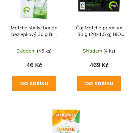
s
r
p
o
r
d
Matcha shake banán
Čaj Matcha premium
o
u
bezlepkový 30 g BIO
30 g (20x1,5 g) BIO
d
k
MATCHA TEA
MATCHA TEA
u
t
Skladem
(>5 ks)
Skladem
(4 ks)
k
ů
t
46 Kč
469 Kč
ů
DO KOŠÍKU
DO KOŠÍKU