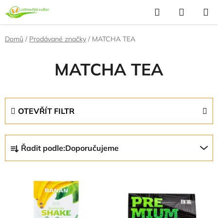
Přejít
Hledat
NÁKUP
na
KOŠÍK
obsah
Domů
/
Prodávané značky
/
MATCHA TEA
MATCHA TEA
OTEVŘÍT FILTR
Ř
Řadit podle:
Doporučujeme
a
z
V
e
ý
n
p
í
i
p