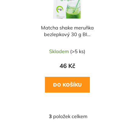
Matcha shake meruňka
bezlepkový 30 g BIO
MATCHA TEA
Skladem
(>5 ks)
46 Kč
DO KOŠÍKU
3
položek celkem
O
v
l