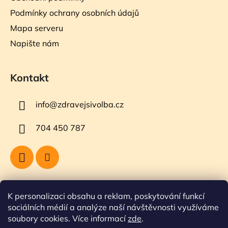
Podmínky ochrany osobních údajů
Mapa serveru
Napište nám
Kontakt
info
@
zdravejsivolba.cz
704 450 787
Přijímáme online platby
K personalizaci obsahu a reklam, poskytování funkcí
sociálních médií a analýze naší návštěvnosti využíváme
soubory cookies. Více informací
zde
.