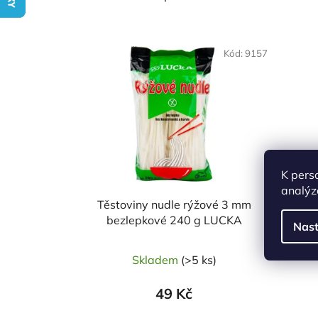
V
NAŠE OVĚŘENÁ
ý
VOLBA
Kód:
9157
p
i
s
p
r
o
K pers
d
analýz
u
Těstoviny nudle rýžové 3 mm
T
k
bezlepkové 240 g LUCKA
b
Nast
t
ů
Skladem
(>5 ks)
49 Kč