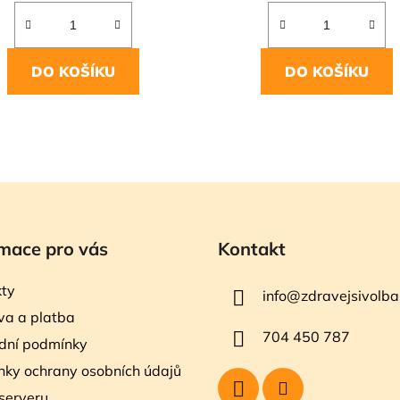
DO KOŠÍKU
DO KOŠÍKU
O
v
l
á
d
a
mace pro vás
Kontakt
c
í
ty
info
@
zdravejsivolba
p
a a platba
r
704 450 787
v
dní podmínky
k
ky ochrany osobních údajů
y
v
serveru