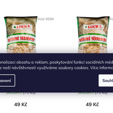
Kód:
9599
K
onalizaci obsahu a reklam, poskytování funkcí sociálních méd
e naší návštěvnosti využíváme soubory cookies. Více inform
ěstoviny vřetena rýžové
Těstoviny penne rýžov
ezlepkové 300 g LUCKA
bezlepkové 300 g LUC
avení
Souh
Skladem
(>5 ks)
Skladem
(>5 ks)
49 Kč
49 Kč