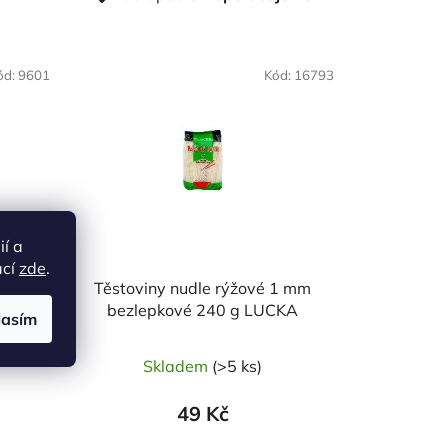
a
z
e
NAŠE OVĚŘENÁ
ód:
9601
VOLBA
Kód:
16793
n
í
p
r
o
d
u
ií a
k
ací
zde
.
t
é
Těstoviny nudle rýžové 1 mm
KA
bezlepkové 240 g LUCKA
ů
lasím
Skladem
(>5 ks)
49 Kč