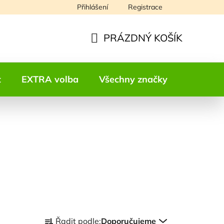
Přihlášení
Registrace
Napište nám
PRÁZDNÝ KOŠÍK
NÁKUPNÍ
KOŠÍK
t
EXTRA volba
Všechny značky
Kontakt
Ř
Řadit podle:
Doporučujeme