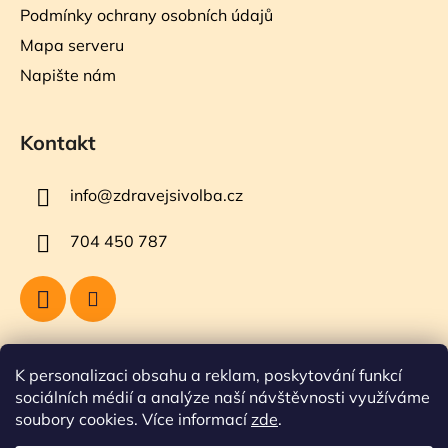
Podmínky ochrany osobních údajů
Mapa serveru
Napište nám
Kontakt
info
@
zdravejsivolba.cz
704 450 787
Přijímáme online platby
K personalizaci obsahu a reklam, poskytování funkcí
sociálních médií a analýze naší návštěvnosti využíváme
soubory cookies. Více informací
zde
.