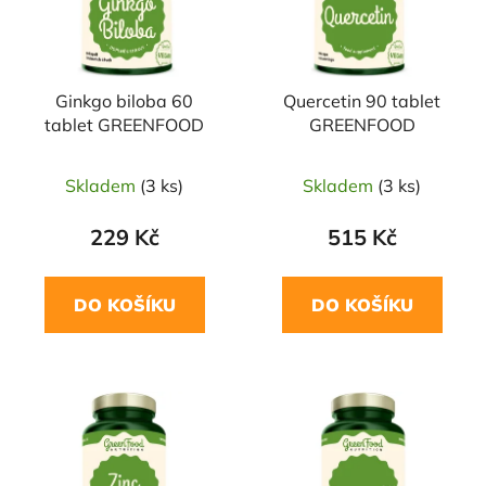
s
r
p
o
r
d
Ginkgo biloba 60
Quercetin 90 tablet
o
u
tablet GREENFOOD
GREENFOOD
d
k
u
t
Skladem
(3 ks)
Skladem
(3 ks)
k
ů
t
229 Kč
515 Kč
ů
DO KOŠÍKU
DO KOŠÍKU