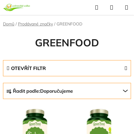
Přejít
Hledat
NÁKUP
na
KOŠÍK
obsah
Domů
/
Prodávané značky
/
GREENFOOD
GREENFOOD
OTEVŘÍT FILTR
Ř
Řadit podle:
Doporučujeme
a
z
V
e
ý
n
p
í
i
p