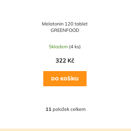
Melatonin 120 tablet
GREENFOOD
Skladem
(4 ks)
322 Kč
DO KOŠÍKU
11
položek celkem
O
v
l