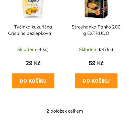
s
r
p
o
r
d
Tyčinka kukuřičná
Strouhanka Panko 200
o
u
Crispins bezlepková 50
g EXTRUDO
d
k
g BIO EXTRUDO
u
t
Skladem
(4 ks)
Skladem
(>5 ks)
k
ů
t
29 Kč
59 Kč
ů
DO KOŠÍKU
DO KOŠÍKU
2
položek celkem
O
v
l