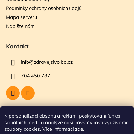
Podmínky ochrany osobních údajů
Mapa serveru
Napište nám
Kontakt
info
@
zdravejsivolba.cz
704 450 787
Přijímáme online platby
K personalizaci obsahu a reklam, poskytování funkcí
sociálních médií a analýze naší návštěvnosti využíváme
soubory cookies. Více informací
zde
.