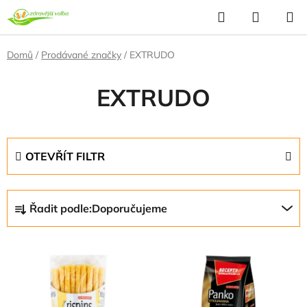
Přejít
Hledat
NÁKUP
na
KOŠÍK
obsah
Domů
/
Prodávané značky
/
EXTRUDO
EXTRUDO
OTEVŘÍT FILTR
Ř
Řadit podle:
Doporučujeme
a
z
V
e
ý
n
p
í
i
p