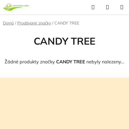
Přejít
Hledat
NÁKUP
na
KOŠÍK
obsah
Domů
/
Prodávané značky
/
CANDY TREE
CANDY TREE
Žádné produkty značky
CANDY TREE
nebyly nalezeny...
Z
á
p
a
t
í