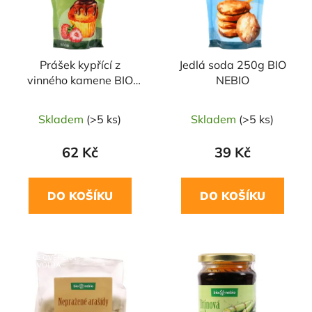
s
r
p
o
r
d
Prášek kypřící z
Jedlá soda 250g BIO
o
u
vinného kamene BIO
NEBIO
d
k
150g BIO NEBIO
u
t
Skladem
(>5 ks)
Skladem
(>5 ks)
k
ů
t
62 Kč
39 Kč
ů
DO KOŠÍKU
DO KOŠÍKU
NAŠE OVĚŘENÁ
VOLBA