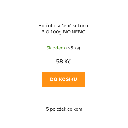
Rajčata sušená sekaná
BIO 100g BIO NEBIO
Skladem
(>5 ks)
58 Kč
DO KOŠÍKU
5
položek celkem
O
v
l