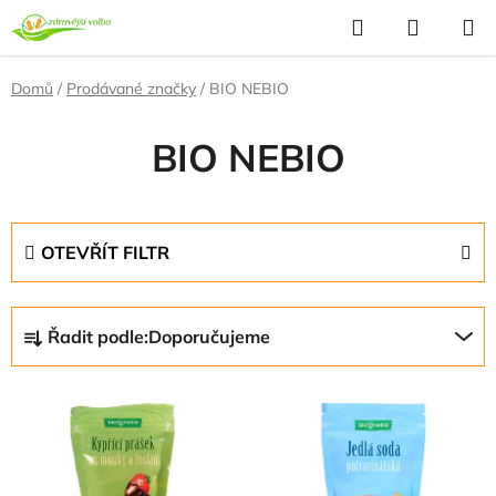
Přejít
Hledat
NÁKUP
na
KOŠÍK
obsah
Domů
/
Prodávané značky
/
BIO NEBIO
BIO NEBIO
OTEVŘÍT FILTR
Ř
Řadit podle:
Doporučujeme
a
z
V
e
ý
n
p
í
i
p