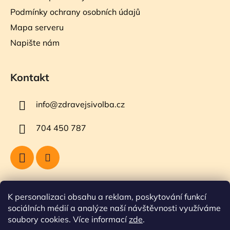
Podmínky ochrany osobních údajů
Mapa serveru
Napište nám
Kontakt
info
@
zdravejsivolba.cz
704 450 787
Přijímáme online platby
K personalizaci obsahu a reklam, poskytování funkcí
sociálních médií a analýze naší návštěvnosti využíváme
soubory cookies. Více informací
zde
.