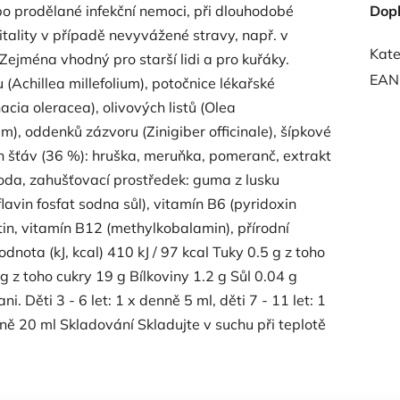
o prodělané infekční nemoci, při dlouhodobé
Dop
itality v případě nevyvážené stravy, např. v
Kate
 Zejména vhodný pro starší lidi a pro kuřáky.
EAN
 (Achillea millefolium), potočnice lékařské
acia oleracea), olivových listů (Olea
), oddenků zázvoru (Zinigiber officinale), šípkové
 šťáv (36 %): hruška, meruňka, pomeranč, extrakt
 Voda, zahušťovací prostředek: guma z lusku
oflavin fosfat sodna sůl), vitamín B6 (pyridoxin
otin, vitamín B12 (methylkobalamin), přírodní
ota (kJ, kcal) 410 kJ / 97 kcal Tuky 0.5 g z toho
 z toho cukry 19 g Bílkoviny 1.2 g Sůl 0.04 g
 Děti 3 - 6 let: 1 x denně 5 ml, děti 7 - 11 let: 1
nně 20 ml Skladování Skladujte v suchu při teplotě