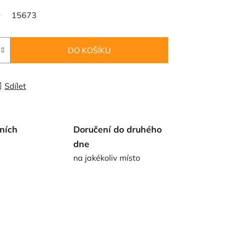
15673
DO KOŠÍKU
Sdílet
ních
Doručení do druhého
dne
na jakékoliv místo