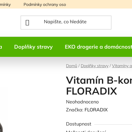
mínky
Podmínky ochrany osobních údajů
Mapa serveru
a
Doplňky stravy
EKO drogerie a domácnos
Domů
/
Doplňky stravy
/
Vitamíny a
Vitamín B-ko
FLORADIX
Průměrné
Neohodnoceno
Podrobnosti h
hodnocení
Značka:
FLORADIX
produktu
Dostupnost
je