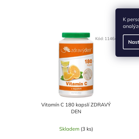
K pers
analýz
Kód:
11464
Nast
Vitamín C 180 kapslí ZDRAVÝ
DEN
Skladem
(3 ks)