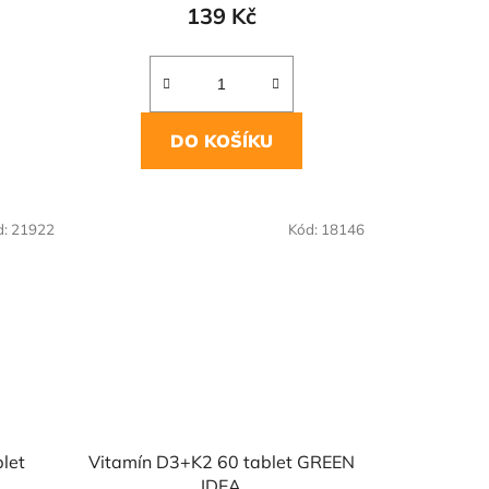
139 Kč
DO KOŠÍKU
d:
21922
Kód:
18146
let
Vitamín D3+K2 60 tablet GREEN
IDEA