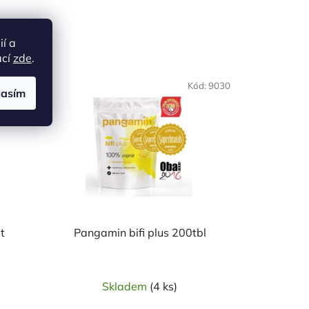
ií a
ací
zde
.
d:
18370
Kód:
9030
lasím
t
Pangamin bifi plus 200tbl
Skladem
(4 ks)