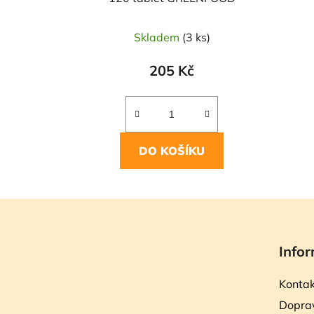
Skladem
(3 ks)
205 Kč
DO KOŠÍKU
Z
á
Infor
p
a
Kontak
t
Doprav