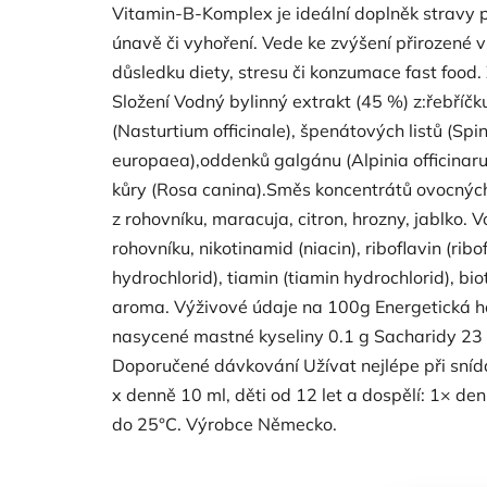
Vitamin-B-Komplex je ideální doplněk stravy p
únavě či vyhoření. Vede ke zvýšení přirozené v
důsledku diety, stresu či konzumace fast food.
Složení Vodný bylinný extrakt (45 %) z:řebříčku
(Nasturtium officinale), špenátových listů (Spin
europaea),oddenků galgánu (Alpinia officinarum
kůry (Rosa canina).Směs koncentrátů ovocných
z rohovníku, maracuja, citron, hrozny, jablko.
rohovníku, nikotinamid (niacin), riboflavin (rib
hydrochlorid), tiamin (tiamin hydrochlorid), bi
aroma. Výživové údaje na 100g Energetická hodn
nasycené mastné kyseliny 0.1 g Sacharidy 23 g
Doporučené dávkování Užívat nejlépe při snídani.
x denně 10 ml, děti od 12 let a dospělí: 1× de
do 25°C. Výrobce Německo.