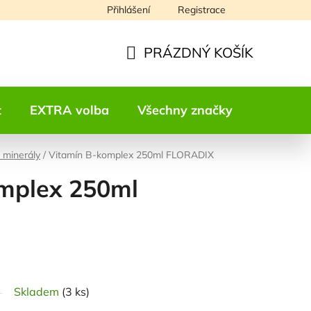
Přihlášení
Registrace
Napište nám
PRÁZDNÝ KOŠÍK
NÁKUPNÍ
KOŠÍK
t
EXTRA volba
Všechny značky
Kontakt
 minerály
/
Vitamín B-komplex 250ml FLORADIX
mplex 250ml
odnocení
Skladem
(3 ks)