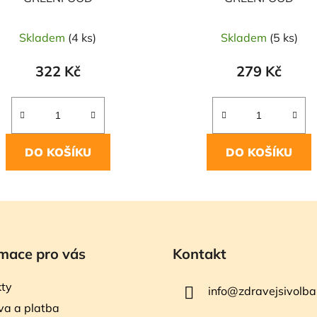
Skladem
(4 ks)
Skladem
(5 ks)
322 Kč
279 Kč
DO KOŠÍKU
DO KOŠÍKU
mace pro vás
Kontakt
ty
info
@
zdravejsivolba
a a platba