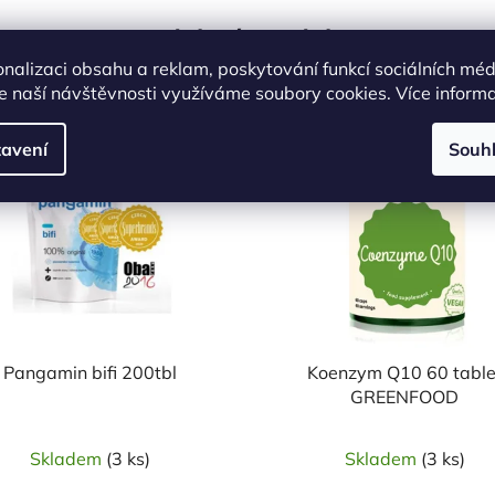
Podobné produkty
onalizaci obsahu a reklam, poskytování funkcí sociálních méd
e naší návštěvnosti využíváme soubory cookies. Více inform
Kód:
9032
Kó
avení
Souh
Pangamin bifi 200tbl
Koenzym Q10 60 table
GREENFOOD
Skladem
(3 ks)
Skladem
(3 ks)