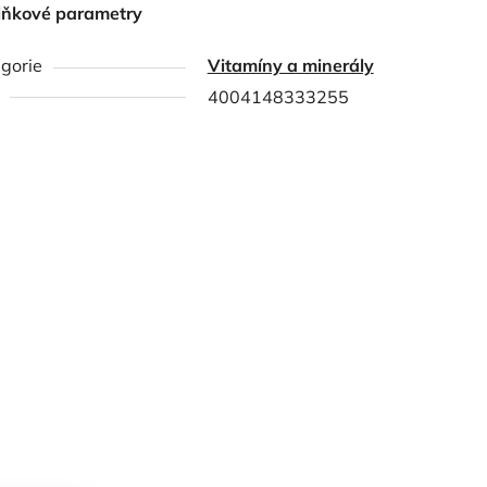
lňkové parametry
gorie
Vitamíny a minerály
4004148333255