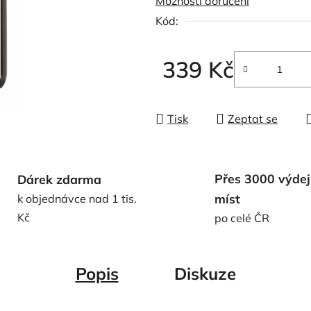
Možnosti doručení
0,0
Kód:
z
5
hvězdiček.
339 Kč
Měrná cena:
Tisk
Zeptat se
Přes 3000 výdej
Dárek zdarma
míst
k objednávce nad 1 tis.
Kč
po celé ČR
Popis
Diskuze