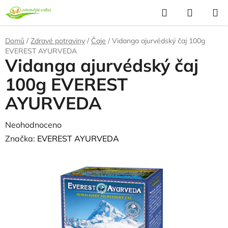
Přejít
Hledat
NÁKUP
na
KOŠÍK
obsah
Domů
/
Zdravé potraviny
/
Čaje
/
Vidanga ajurvédský čaj 100g
EVEREST AYURVEDA
Vidanga ajurvédský čaj
100g EVEREST
AYURVEDA
Průměrné
Neohodnoceno
Podrobnosti hodnocení
hodnocení
Značka:
EVEREST AYURVEDA
produktu
je
0,0
z
5
hvězdiček.