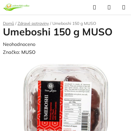
Přejít
Hledat
NÁKUP
na
KOŠÍK
obsah
Domů
/
Zdravé potraviny
/
Umeboshi 150 g MUSO
Umeboshi 150 g MUSO
Průměrné
Neohodnoceno
Podrobnosti hodnocení
hodnocení
Značka:
MUSO
produktu
je
0,0
z
5
hvězdiček.