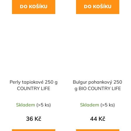
DO KOŠÍKU
DO KOŠÍKU
NAŠE OVĚŘENÁ
VOLBA
Perly tapiokové 250 g
Bulgur pohankový 250
COUNTRY LIFE
g BIO COUNTRY LIFE
Skladem
(>5 ks)
Skladem
(>5 ks)
36 Kč
44 Kč