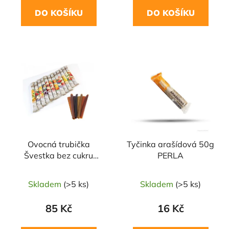
DO KOŠÍKU
DO KOŠÍKU
Ovocná trubička
Tyčinka arašídová 50g
Švestka bez cukru
PERLA
140g NARA NATUR
Skladem
(>5 ks)
Skladem
(>5 ks)
85 Kč
16 Kč