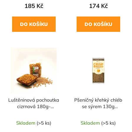
185 Kč
174 Kč
DO KOŠÍKU
DO KOŠÍKU
Luštěninová pochoutka
Pšeničný křehký chléb
cizrnová 180g-
se sýrem 130g
DAMODARA
DANVITA
Skladem
(>5 ks)
Skladem
(>5 ks)