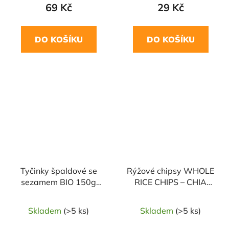
69 Kč
29 Kč
DO KOŠÍKU
DO KOŠÍKU
Tyčinky špaldové se
Rýžové chipsy WHOLE
sezamem BIO 150g
RICE CHIPS – CHIA
CONTRY LIFE
&amp; QUINOA 60g
BOMBUS
Skladem
(>5 ks)
Skladem
(>5 ks)