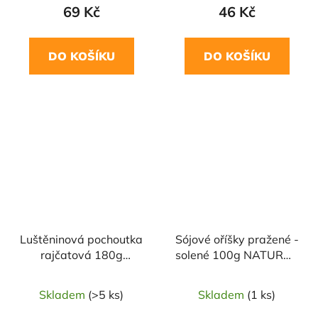
69 Kč
46 Kč
DO KOŠÍKU
DO KOŠÍKU
Luštěninová pochoutka
Sójové oříšky pražené -
rajčatová 180g
solené 100g NATURAL
DAMODARA
JIHLAVA
Skladem
(>5 ks)
Skladem
(1 ks)