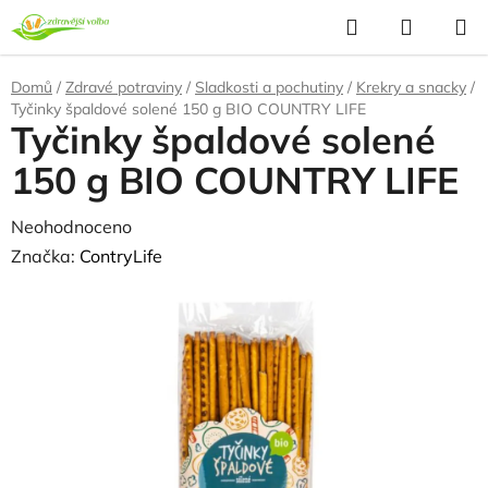
Přejít
Hledat
NÁKUP
na
KOŠÍK
obsah
Domů
/
Zdravé potraviny
/
Sladkosti a pochutiny
/
Krekry a snacky
/
Tyčinky špaldové solené 150 g BIO COUNTRY LIFE
Tyčinky špaldové solené
150 g BIO COUNTRY LIFE
Průměrné
Neohodnoceno
Podrobnosti hodnocení
hodnocení
Značka:
ContryLife
produktu
je
0,0
z
5
hvězdiček.