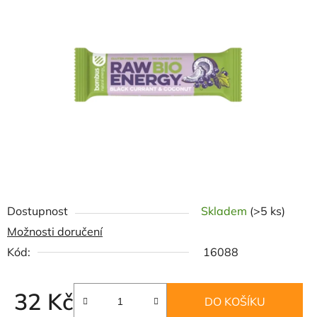
z
5
hvězdiček.
Dostupnost
Skladem
(>5 ks)
Možnosti doručení
Kód:
16088
32 Kč
DO KOŠÍKU