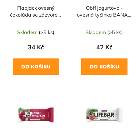
Flapjack ovesný
Obří jogurtovo -
čokoláda se zázvorem
ovesná tyčinka BANÁN
bezlepkový 80 g
100g MABAKER
BRYNMOR
Skladem
(>5 ks)
Skladem
(>5 ks)
34 Kč
42 Kč
DO KOŠÍKU
DO KOŠÍKU