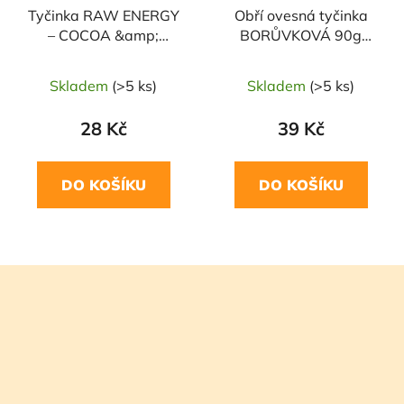
Tyčinka RAW ENERGY
Obří ovesná tyčinka
– COCOA &amp;
BORŮVKOVÁ 90g
COCOA BEANS 50g
MABAKER
BOMBUS
Skladem
(>5 ks)
Skladem
(>5 ks)
28 Kč
39 Kč
DO KOŠÍKU
DO KOŠÍKU
Z
á
p
a
t
í