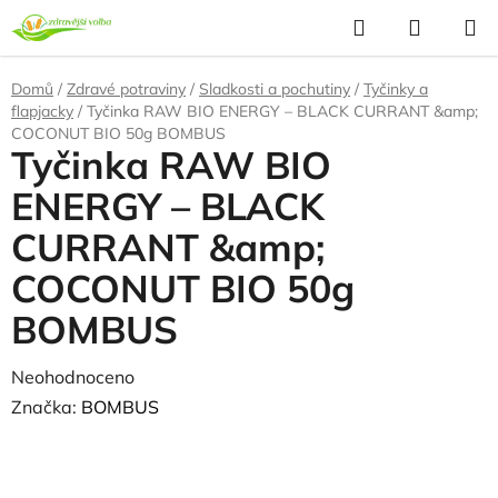
Přejít
Hledat
NÁKUP
na
KOŠÍK
obsah
Domů
/
Zdravé potraviny
/
Sladkosti a pochutiny
/
Tyčinky a
flapjacky
/
Tyčinka RAW BIO ENERGY – BLACK CURRANT &amp;
COCONUT BIO 50g BOMBUS
Tyčinka RAW BIO
ENERGY – BLACK
CURRANT &amp;
COCONUT BIO 50g
BOMBUS
Průměrné
Neohodnoceno
Podrobnosti hodnocení
hodnocení
Značka:
BOMBUS
produktu
je
0,0