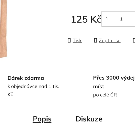
5
hvězdiček.
125 Kč
Měrná cena:
Tisk
Zeptat se
Přes 3000 výdej
Dárek zdarma
míst
k objednávce nad 1 tis.
Kč
po celé ČR
Popis
Diskuze