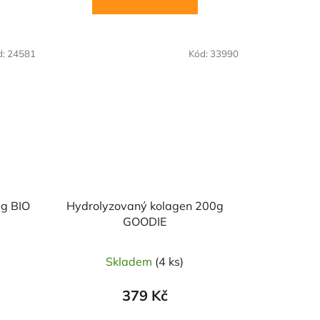
d:
24581
Kód:
33990
 g BIO
Hydrolyzovaný kolagen 200g
GOODIE
Skladem
(4 ks)
379 Kč