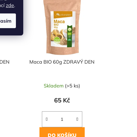
ací
zde
.
lasím
 DEN
Maca BIO 60g ZDRAVÝ DEN
Skladem
(>5 ks)
65 Kč
DO KOŠÍKU