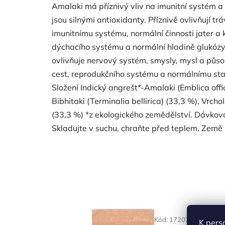
Amalaki má příznivý vliv na imunitní systém a 
jsou silnými antioxidanty. Příznivě ovlivňují t
imunitnímu systému, normální činnosti jater a
dýchacího systému a normální hladině glukózy a
ovlivňuje nervový systém, smysly, mysl a půso
cest, reprodukčního systému a normálnímu sta
Složení Indický angrešt*-Amalaki (Emblica offi
Bibhitaki (Terminalia bellirica) (33,3 %), Vrcho
(33,3 %) *z ekologického zemědělství. Dávková
Skladujte v suchu, chraňte před teplem. Země 
Kód:
17207
K pers