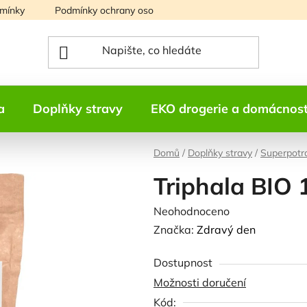
mínky
Podmínky ochrany osobních údajů
Mapa serveru
a
Doplňky stravy
EKO drogerie a domácnos
Domů
/
Doplňky stravy
/
Superpotr
Triphala BI
Průměrné
Neohodnoceno
Podrobnosti h
hodnocení
Značka:
Zdravý den
produktu
Dostupnost
je
Možnosti doručení
0,0
Kód:
z