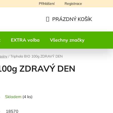
Přihlášení
Registrace
Napište nám
PRÁZDNÝ KOŠÍK
NÁKUPNÍ
KOŠÍK
t
EXTRA volba
Všechny značky
Kontakt
aviny
/
Triphala BIO 100g ZDRAVÝ DEN
O 100g ZDRAVÝ DEN
odnocení
Skladem
(4 ks)
18570