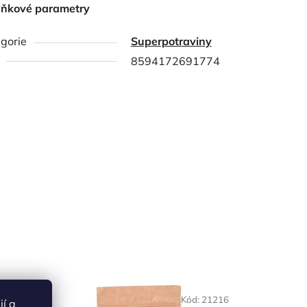
lňkové parametry
gorie
Superpotraviny
8594172691774
d:
18097
Kód:
21216
ií a