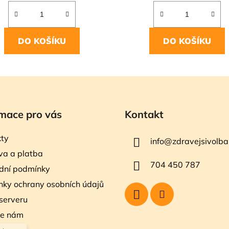
DO KOŠÍKU
DO KOŠÍKU
mace pro vás
Kontakt
ty
info
@
zdravejsivolba
a a platba
704 450 787
dní podmínky
ky ochrany osobních údajů
serveru
te nám