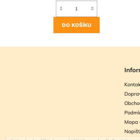
DO KOŠÍKU
Z
á
Infor
p
a
Kontak
t
Doprav
í
Obcho
Podmín
Mapa 
Napiš