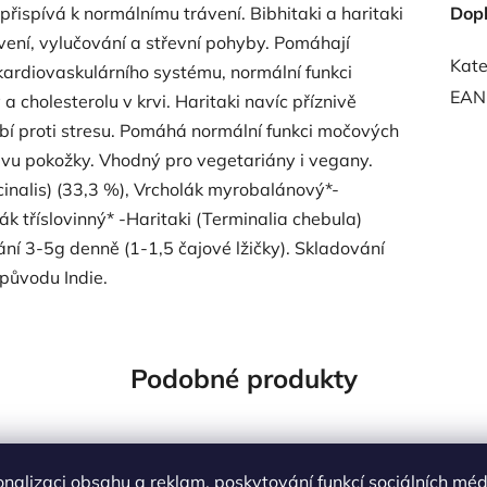
přispívá k normálnímu trávení. Bibhitaki a haritaki
Dop
rávení, vylučování a střevní pohyby. Pomáhají
Kate
 kardiovaskulárního systému, normální funkci
EAN
 cholesterolu v krvi. Haritaki navíc příznivě
bí proti stresu. Pomáhá normální funkci močových
vu pokožky. Vhodný pro vegetariány i vegany.
cinalis) (33,3 %), Vrcholák myrobalánový*-
lák tříslovinný* -Haritaki (Terminalia chebula)
ní 3-5g denně (1-1,5 čajové lžičky). Skladování
původu Indie.
Podobné produkty
Kód:
20960
Kó
onalizaci obsahu a reklam, poskytování funkcí sociálních méd