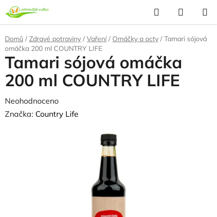
Přejít
Hledat
NÁKUP
na
KOŠÍK
obsah
Domů
/
Zdravé potraviny
/
Vaření
/
Omáčky a octy
/
Tamari sójová
omáčka 200 ml COUNTRY LIFE
Tamari sójová omáčka
200 ml COUNTRY LIFE
Průměrné
Neohodnoceno
Podrobnosti hodnocení
hodnocení
Značka:
Country Life
produktu
je
0,0
z
5
hvězdiček.