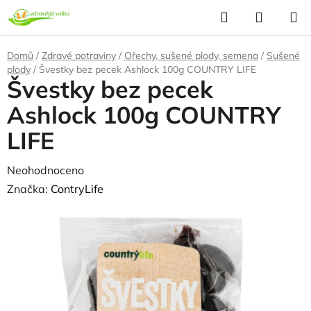
Přejít
Hledat
NÁKUP
na
KOŠÍK
obsah
Domů
/
Zdravé potraviny
/
Ořechy, sušené plody, semena
/
Sušené
plody
/
Švestky bez pecek Ashlock 100g COUNTRY LIFE
Švestky bez pecek
Ashlock 100g COUNTRY
LIFE
Průměrné
Neohodnoceno
Podrobnosti hodnocení
hodnocení
Značka:
ContryLife
produktu
je
0,0
z
5
hvězdiček.