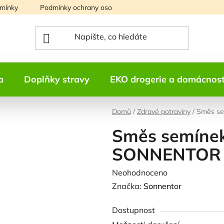
mínky
Podmínky ochrany osobních údajů
Mapa serveru
a
Doplňky stravy
EKO drogerie a domácnos
Domů
/
Zdravé potraviny
/
Směs s
Směs semínek
SONNENTOR
Průměrné
Neohodnoceno
Podrobnosti h
hodnocení
Značka:
Sonnentor
produktu
Dostupnost
je