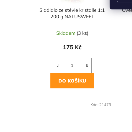
Sladidlo ze stévie kristalle 1:1
Oves
200 g NATUSWEET
Skladem
(3 ks)
175 Kč
DO KOŠÍKU
NAŠE OVĚŘENÁ
Kód:
21473
VOLBA