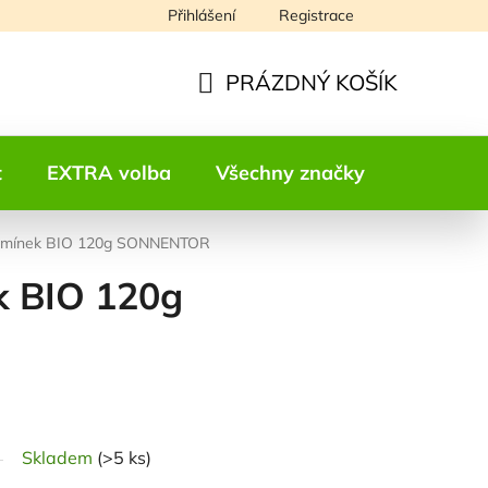
Přihlášení
Registrace
Napište nám
PRÁZDNÝ KOŠÍK
NÁKUPNÍ
KOŠÍK
t
EXTRA volba
Všechny značky
Kontakt
emínek BIO 120g SONNENTOR
 BIO 120g
odnocení
Skladem
(>5 ks)