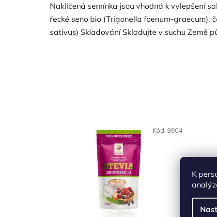
Naklíčená semínka jsou vhodná k vylepšení sal
řecké seno bio (Trigonella foenum-graecum), č
sativus) Skladování Skladujte v suchu Země p
NAŠE OVĚŘENÁ
NAŠE 
Kód:
9904
VOLBA
VO
K pers
analýz
Nast