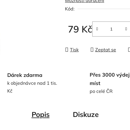
Možnosti doručení
0,0
Kód:
z
5
hvězdiček.
79 Kč
Měrná cena:
Tisk
Zeptat se
Přes 3000 výdej
Dárek zdarma
míst
k objednávce nad 1 tis.
Kč
po celé ČR
Popis
Diskuze