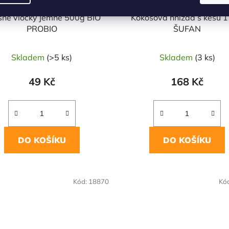
né vločky jemné 500g BIO
Kokosová hnízda s kešu 
PROBIO
ŠUFAN
Skladem
(>5 ks)
Skladem
(3 ks)
49 Kč
168 Kč
DO KOŠÍKU
DO KOŠÍKU
Kód:
18870
Kó