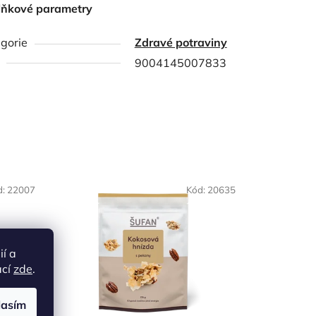
lňkové parametry
gorie
Zdravé potraviny
9004145007833
d:
22007
Kód:
20635
ií a
ací
zde
.
lasím