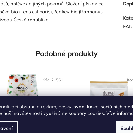
átů, polévek a jiných pokrmů. Složení pískavice
Dop
očka bio (Lens culinaris), ředkev bio (Raphanus
Kate
ůvodu Česká republika.
EAN
Podobné produkty
OVĚŘENÁ
Kód:
21561
Kó
LBA
onalizaci obsahu a reklam, poskytování funkcí sociálních méd
e naší návštěvnosti využíváme soubory cookies. Více inform
avení
Souh