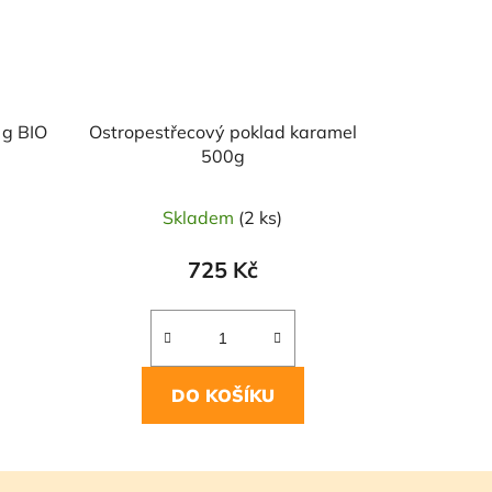
 g BIO
Ostropestřecový poklad karamel
500g
Skladem
(2 ks)
725 Kč
DO KOŠÍKU