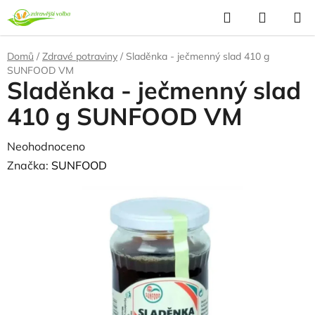
Přejít
Hledat
NÁKUP
na
KOŠÍK
obsah
Domů
/
Zdravé potraviny
/
Sladěnka - ječmenný slad 410 g
SUNFOOD VM
Sladěnka - ječmenný slad
410 g SUNFOOD VM
Průměrné
Neohodnoceno
Podrobnosti hodnocení
hodnocení
Značka:
SUNFOOD
produktu
je
0,0
z
5
hvězdiček.