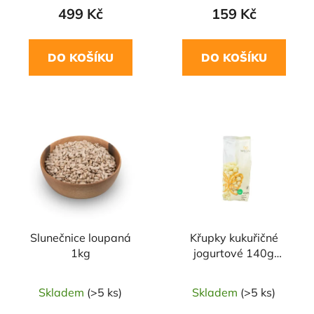
499 Kč
159 Kč
DO KOŠÍKU
DO KOŠÍKU
Slunečnice loupaná
Křupky kukuřičné
1kg
jogurtové 140g
NATURAL JIHLAVA
Skladem
(>5 ks)
Skladem
(>5 ks)