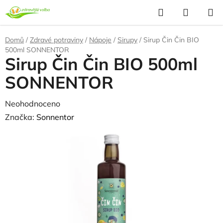
Přejít
Hledat
NÁKUP
na
KOŠÍK
obsah
Domů
/
Zdravé potraviny
/
Nápoje
/
Sirupy
/
Sirup Čin Čin BIO
500ml SONNENTOR
Sirup Čin Čin BIO 500ml
SONNENTOR
Průměrné
Neohodnoceno
Podrobnosti hodnocení
hodnocení
Značka:
Sonnentor
produktu
je
0,0
z
5
hvězdiček.