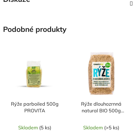
Podobné produkty
NAŠE OVĚŘENÁ
NAŠE OVĚŘENÁ
VOLBA
VOLBA
Rýže parboiled 500g
Rýže dlouhozrnná
PROVITA
natural BIO 500g
COUNTRY LIFE
Skladem
(5 ks)
Skladem
(>5 ks)