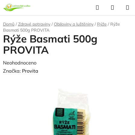
Přejít
Hledat
NÁKUP
na
KOŠÍK
obsah
Domů
/
Zdravé potraviny
/
Obiloviny a luštěniny
/
Rýže
/
Rýže
Basmati 500g PROVITA
Rýže Basmati 500g
PROVITA
Průměrné
Neohodnoceno
Podrobnosti hodnocení
hodnocení
Značka:
Provita
produktu
NAŠE OVĚŘENÁ
VOLBA
je
0,0
z
5
hvězdiček.