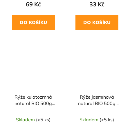
69 Kč
33 Kč
DO KOŠÍKU
DO KOŠÍKU
NAŠE OVĚŘENÁ
NAŠE OVĚŘENÁ
VOLBA
VOLBA
Rýže kulatozrnná
Rýže jasmínová
natural BIO 500g
natural BIO 500g
COUNTRY LIFE
COUNTRY LIFE
Skladem
(>5 ks)
Skladem
(>5 ks)