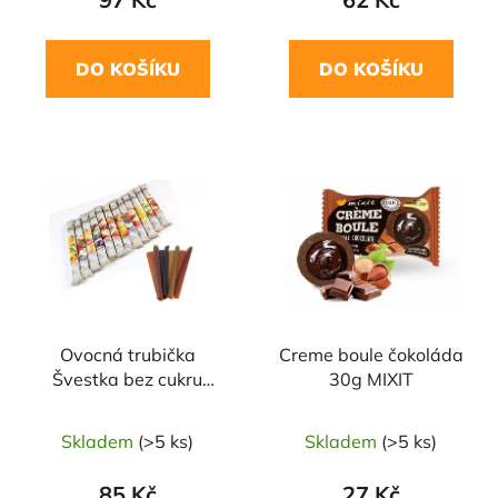
DO KOŠÍKU
DO KOŠÍKU
Ovocná trubička
Creme boule čokoláda
Švestka bez cukru
30g MIXIT
140g NARA NATUR
Skladem
(>5 ks)
Skladem
(>5 ks)
85 Kč
27 Kč