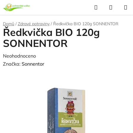
Přejít
Hledat
NÁKUP
na
KOŠÍK
obsah
Domů
/
Zdravé potraviny
/
Ředkvička BIO 120g SONNENTOR
Ředkvička BIO 120g
SONNENTOR
Průměrné
Neohodnoceno
Podrobnosti hodnocení
hodnocení
Značka:
Sonnentor
produktu
je
0,0
z
5
hvězdiček.