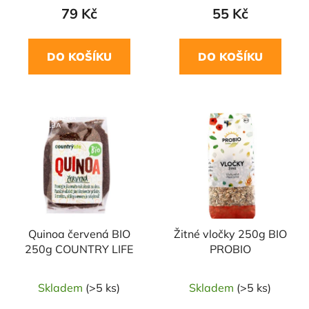
79 Kč
55 Kč
DO KOŠÍKU
DO KOŠÍKU
NAŠE OVĚŘENÁ
VOLBA
Quinoa červená BIO
Žitné vločky 250g BIO
250g COUNTRY LIFE
PROBIO
Skladem
(>5 ks)
Skladem
(>5 ks)