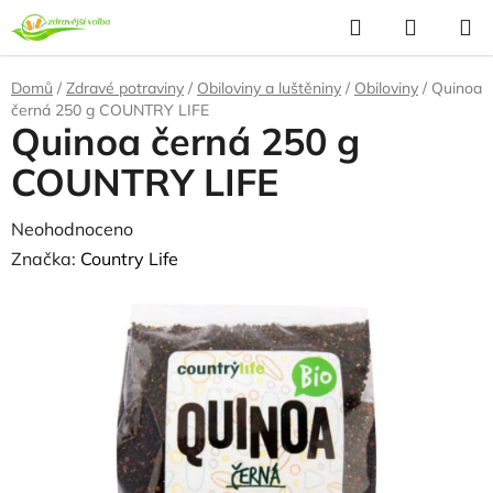
Přejít
Hledat
NÁKUP
na
KOŠÍK
obsah
Domů
/
Zdravé potraviny
/
Obiloviny a luštěniny
/
Obiloviny
/
Quinoa
černá 250 g COUNTRY LIFE
Quinoa černá 250 g
COUNTRY LIFE
Průměrné
Neohodnoceno
Podrobnosti hodnocení
hodnocení
Značka:
Country Life
produktu
NAŠE OVĚŘENÁ
VOLBA
je
0,0
z
5
hvězdiček.