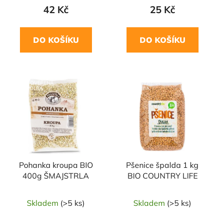
42 Kč
25 Kč
DO KOŠÍKU
DO KOŠÍKU
NAŠE OVĚŘENÁ
NAŠE OVĚŘENÁ
VOLBA
VOLBA
Pohanka kroupa BIO
Pšenice špalda 1 kg
400g ŠMAJSTRLA
BIO COUNTRY LIFE
Skladem
(>5 ks)
Skladem
(>5 ks)