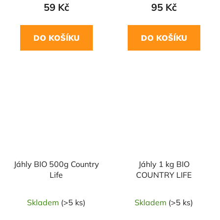
59 Kč
95 Kč
DO KOŠÍKU
DO KOŠÍKU
NAŠE OVĚŘENÁ
NAŠE OVĚŘENÁ
VOLBA
VOLBA
Jáhly BIO 500g Country
Jáhly 1 kg BIO
Life
COUNTRY LIFE
Skladem
(>5 ks)
Skladem
(>5 ks)