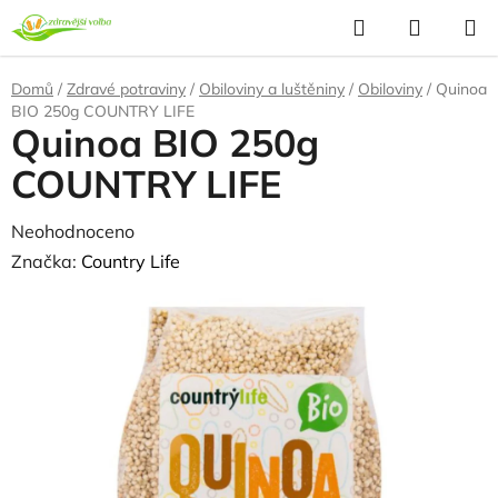
Přejít
Hledat
NÁKUP
na
KOŠÍK
obsah
Domů
/
Zdravé potraviny
/
Obiloviny a luštěniny
/
Obiloviny
/
Quinoa
BIO 250g COUNTRY LIFE
Quinoa BIO 250g
COUNTRY LIFE
Průměrné
Neohodnoceno
Podrobnosti hodnocení
hodnocení
Značka:
Country Life
produktu
NAŠE OVĚŘENÁ
VOLBA
je
0,0
z
5
hvězdiček.