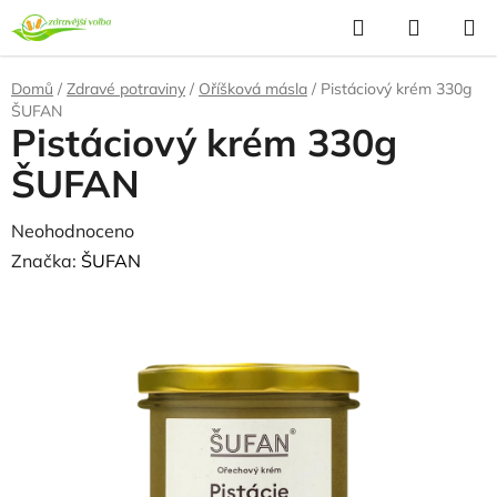
Přejít
Hledat
NÁKUP
na
KOŠÍK
obsah
Domů
/
Zdravé potraviny
/
Oříšková másla
/
Pistáciový krém 330g
ŠUFAN
Pistáciový krém 330g
ŠUFAN
Průměrné
Neohodnoceno
Podrobnosti hodnocení
hodnocení
Značka:
ŠUFAN
produktu
je
0,0
z
5
hvězdiček.