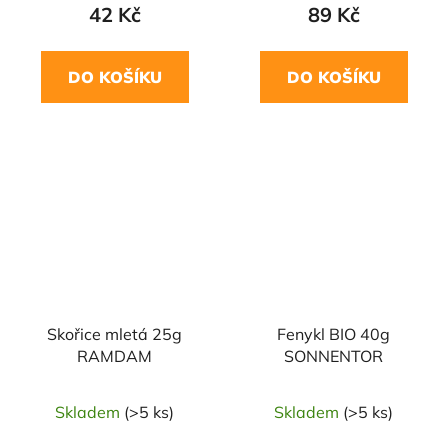
42 Kč
89 Kč
DO KOŠÍKU
DO KOŠÍKU
NAŠE OVĚŘENÁ
NAŠE OVĚŘENÁ
VOLBA
VOLBA
Skořice mletá 25g
Fenykl BIO 40g
RAMDAM
SONNENTOR
Skladem
(>5 ks)
Skladem
(>5 ks)