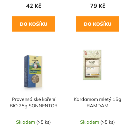
42 Kč
79 Kč
DO KOŠÍKU
DO KOŠÍKU
NAŠE OVĚŘENÁ
VOLBA
Provensálské koření
Kardamom mletý 15g
BIO 25g SONNENTOR
RAMDAM
Skladem
(>5 ks)
Skladem
(>5 ks)