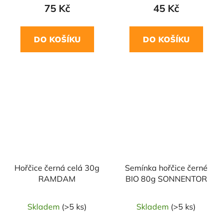
75 Kč
45 Kč
DO KOŠÍKU
DO KOŠÍKU
NAŠE OVĚŘENÁ
NAŠE OVĚŘENÁ
VOLBA
VOLBA
Hořčice černá celá 30g
Semínka hořčice černé
RAMDAM
BIO 80g SONNENTOR
Skladem
(>5 ks)
Skladem
(>5 ks)