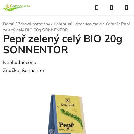
Přejít
Hledat
NÁKUP
na
KOŠÍK
obsah
Domů
/
Zdravé potraviny
/
Koření, sůl, dochucovadla
/
Koření
/
Pepř
zelený celý BIO 20g SONNENTOR
Pepř zelený celý BIO 20g
SONNENTOR
Průměrné
Neohodnoceno
Podrobnosti hodnocení
hodnocení
Značka:
Sonnentor
produktu
NAŠE OVĚŘENÁ
VOLBA
je
0,0
z
5
hvězdiček.