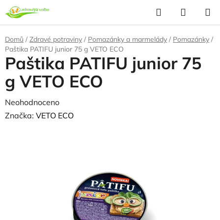
Přejít
Hledat
NÁKUP
na
KOŠÍK
obsah
Domů
/
Zdravé potraviny
/
Pomazánky a marmelády
/
Pomazánky
/
Paštika PATIFU junior 75 g VETO ECO
Paštika PATIFU junior 75
g VETO ECO
Průměrné
Neohodnoceno
Podrobnosti hodnocení
hodnocení
Značka:
VETO ECO
produktu
je
0,0
z
5
hvězdiček.