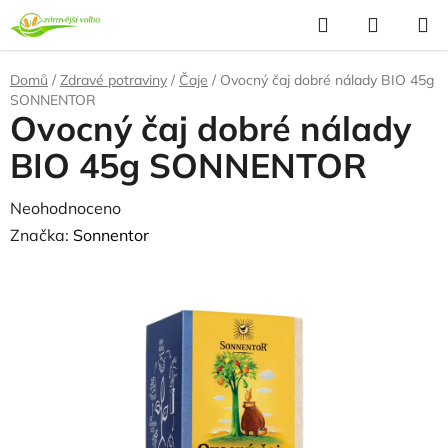
Přejít
Hledat
NÁKUP
na
KOŠÍK
obsah
Domů
/
Zdravé potraviny
/
Čaje
/
Ovocný čaj dobré nálady BIO 45g
SONNENTOR
Ovocný čaj dobré nálady
BIO 45g SONNENTOR
Průměrné
Neohodnoceno
Podrobnosti hodnocení
hodnocení
Značka:
Sonnentor
produktu
je
0,0
z
5
hvězdiček.