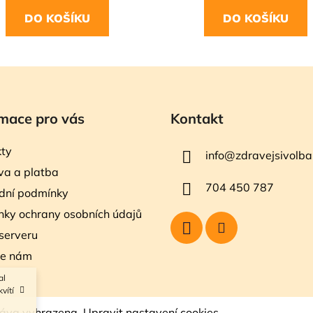
DO KOŠÍKU
DO KOŠÍKU
mace pro vás
Kontakt
ty
info
@
zdravejsivolba
a a platba
704 450 787
dní podmínky
ky ochrany osobních údajů
serveru
te nám
al
vítí
ráva vyhrazena.
Upravit nastavení cookies