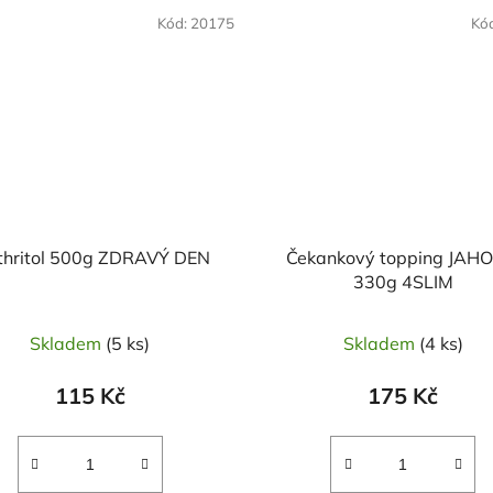
OVĚŘENÁ
Kód:
20175
Kó
LBA
Erythritol 500g ZDRAVÝ DEN
Čekankový topping JAH
330g 4SLIM
Skladem
(5 ks)
Skladem
(4 ks)
115 Kč
175 Kč