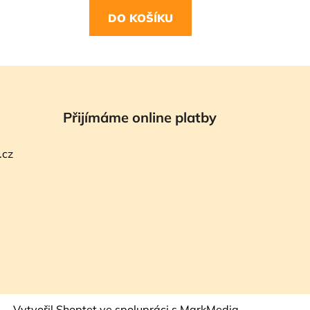
DO KOŠÍKU
Přijímáme online platby
.cz
Vytvořil Shoptet
ve spolupráci s MarkMedia