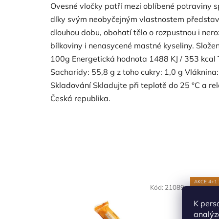
Ovesné vločky patří mezi oblíbené potraviny sp
díky svým neobyčejným vlastnostem představují
dlouhou dobu, obohatí tělo o rozpustnou i nero
bílkoviny i nenasycené mastné kyseliny. Slož
100g Energetická hodnota 1488 KJ / 353 kcal T
Sacharidy: 55,8 g z toho cukry: 1,0 g Vláknina:
Skladování Skladujte při teplotě do 25 °C a r
Česká republika.
AKCE 4+1
Kód:
21089
K pers
analýz