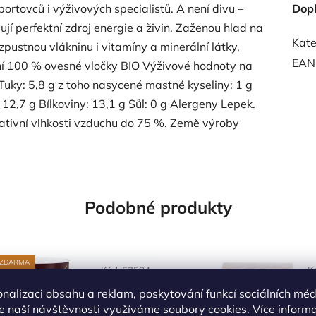
ortovců i výživových specialistů. A není divu –
Dop
 perfektní zdroj energie a živin. Zaženou hlad na
Kate
zpustnou vlákninu i vitamíny a minerální látky,
EAN
ení 100 % ovesné vločky BIO Výživové hodnoty na
uky: 5,8 g z toho nasycené mastné kyseliny: 1 g
 12,7 g Bílkoviny: 13,1 g Sůl: 0 g Alergeny Lepek.
elativní vlhkosti vzduchu do 75 %. Země výroby
Podobné produkty
 ZDARMA
Kód:
53584
K
onalizaci obsahu a reklam, poskytování funkcí sociálních méd
e naší návštěvnosti využíváme soubory cookies. Více inform