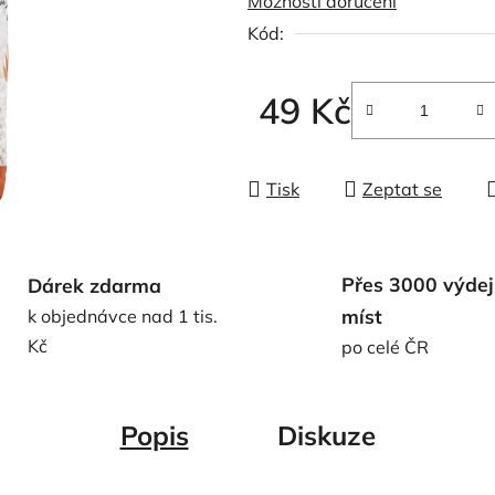
Možnosti doručení
0,0
Kód:
z
5
hvězdiček.
49 Kč
Měrná cena:
Tisk
Zeptat se
Přes 3000 výdej
Dárek zdarma
míst
k objednávce nad 1 tis.
Kč
po celé ČR
Popis
Diskuze