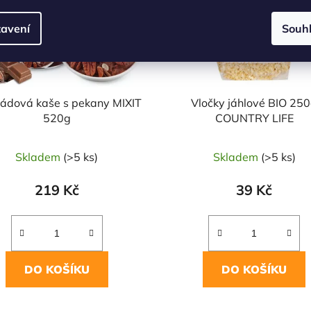
avení
Souh
ládová kaše s pekany MIXIT
Vločky jáhlové BIO 25
520g
COUNTRY LIFE
Skladem
(>5 ks)
Skladem
(>5 ks)
219 Kč
39 Kč
DO KOŠÍKU
DO KOŠÍKU