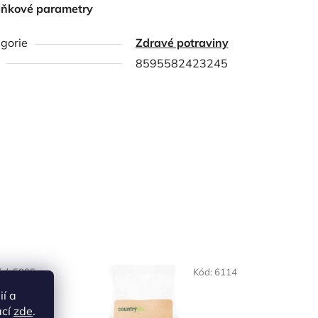
lňkové parametry
gorie
Zdravé potraviny
8595582423245
NAŠE OVĚŘENÁ
ód:
5885
Kód:
6114
VOLBA
ií a
ací
zde
.