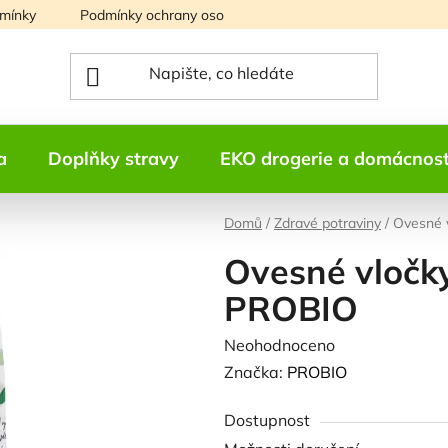
mínky
Podmínky ochrany osobních údajů
Mapa serveru
a
Doplňky stravy
EKO drogerie a domácnos
Domů
/
Zdravé potraviny
/
Ovesné 
Ovesné vločk
PROBIO
Průměrné
Neohodnoceno
Podrobnosti h
hodnocení
Značka:
PROBIO
produktu
Dostupnost
je