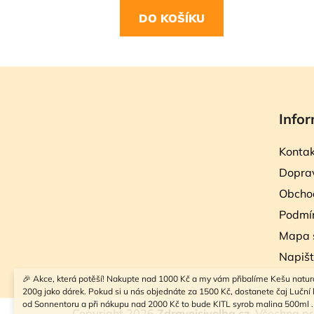
DO KOŠÍKU
Z
á
Infor
p
a
Kontak
t
Doprav
í
Obcho
Podmín
Mapa 
Napiš
🎉 Akce, která potěší! Nakupte nad 1000 Kč a my vám přibalíme Kešu natur
200g jako dárek. Pokud si u nás objednáte za 1500 Kč, dostanete čaj Luční k
od Sonnentoru a při nákupu nad 2000 Kč to bude KITL syrob malina 500ml .
Copyright 2026
Zdravejsivolba.cz
. Všechna p