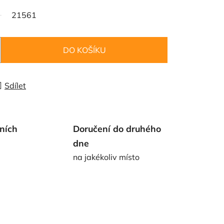
21561
DO KOŠÍKU
Sdílet
ních
Doručení do druhého
dne
na jakékoliv místo