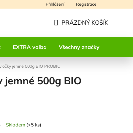
Přihlášení
Registrace
Napište nám
PRÁZDNÝ KOŠÍK
NÁKUPNÍ
KOŠÍK
t
EXTRA volba
Všechny značky
Kontakt
vločky jemné 500g BIO PROBIO
y jemné 500g BIO
odnocení
Skladem
(>5 ks)