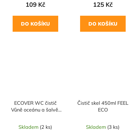
109 Kč
125 Kč
DO KOŠÍKU
DO KOŠÍKU
ECOVER WC čistič
Čistič skel 450ml FEEL
Vůně oceánu a šalvěj
ECO
Nordic Swan 750 ml
Skladem
(2 ks)
Skladem
(3 ks)