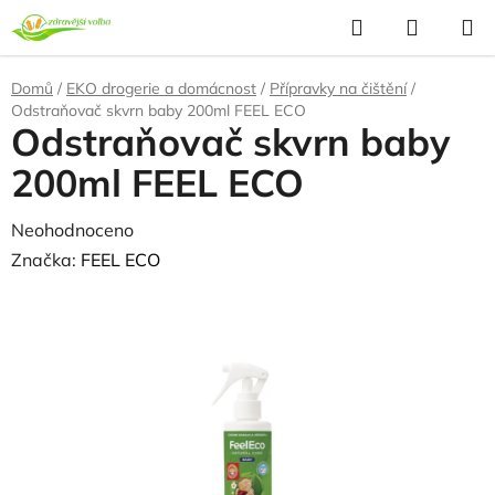
Přejít
Hledat
NÁKUP
na
KOŠÍK
obsah
Domů
/
EKO drogerie a domácnost
/
Přípravky na čištění
/
Odstraňovač skvrn baby 200ml FEEL ECO
Odstraňovač skvrn baby
200ml FEEL ECO
Průměrné
Neohodnoceno
Podrobnosti hodnocení
hodnocení
Značka:
FEEL ECO
produktu
je
0,0
z
5
hvězdiček.