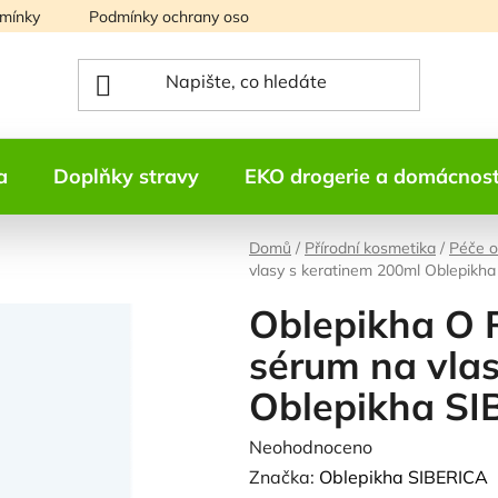
mínky
Podmínky ochrany osobních údajů
Mapa serveru
a
Doplňky stravy
EKO drogerie a domácnos
Domů
/
Přírodní kosmetika
/
Péče o
vlasy s keratinem 200ml Oblepikh
Oblepikha O R
sérum na vla
Oblepikha SI
Průměrné
Neohodnoceno
Podrobnosti h
hodnocení
Značka:
Oblepikha SIBERICA