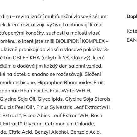
nu – revitalizační multifunkční vlasové sérum
Dop
, které revitalizují, vyživují a obnovují krásu
Kate
ztřepenými konečky, suchosti a mdlosti vlasů
EAN
roměnu, o které jste snili! BIOLIPIDNÍ KOMPLEX –
é aktivně pronikají do vlasů a vlasové pokožky. 3-
trio OBLEPIKHA (rakytník řešetlákový), které
ečkům a dodává jim každý den salónní vzhled.
ké na dotek a snadno se rozčesávají. Složení
 Amodimethicone, Hippophae Rhamnoides Fruit
 Hippophae Rhamnoides Fruit WaterWH H,
ycine Soja Oil, Glycolipids, Glycine Soja Sterols,
Dulcis Peel Oil*, Pinus Sylvestris Leaf ExtractWH,
 Extract*, Picea Abies Leaf ExtractWH, Rosa
Extract*, Glycerin, Cetrimonium Chloride,
e, Citric Acid, Benzyl Alcohol, Benzoic Acid,