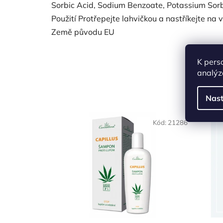
Sorbic Acid, Sodium Benzoate, Potassium Sorb
Použití Protřepejte lahvičkou a nastříkejte na
Země původu EU
K pers
analýz
Nast
Kód:
21286