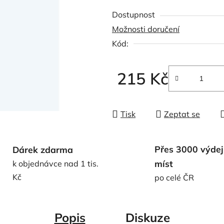
produktu
Dostupnost
je
Možnosti doručení
0,0
Kód:
z
5
hvězdiček.
215 Kč
Měrná cena:
Tisk
Zeptat se
Přes 3000 výdej
Dárek zdarma
míst
k objednávce nad 1 tis.
Kč
po celé ČR
Popis
Diskuze