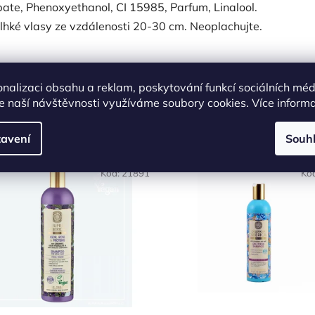
ate, Phenoxyethanol, CI 15985, Parfum, Linalool.
 vlhké vlasy ze vzdálenosti 20-30 cm. Neoplachujte.
onalizaci obsahu a reklam, poskytování funkcí sociálních méd
e naší návštěvnosti využíváme soubory cookies. Více inform
Podobné produkty
avení
Souh
Kód:
21891
Kó