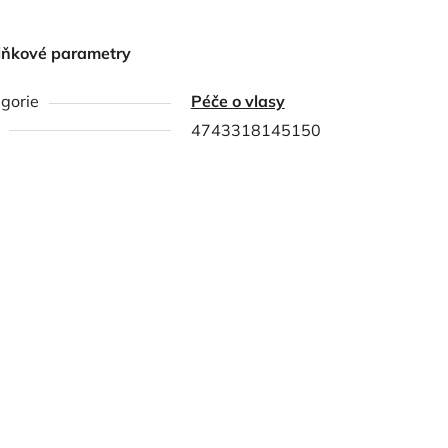
lňkové parametry
gorie
Péče o vlasy
4743318145150