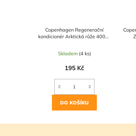
Copenhagen Regenerační
Cope
kondicionér Arktická růže 400ml
Z
NATURA SIBERICA
Skladem
(4 ks)
195 Kč
DO KOŠÍKU
Z