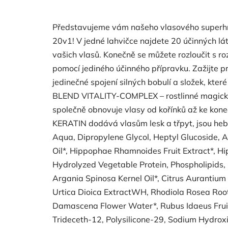
Představujeme vám našeho vlasového superhrdi
20v1! V jedné lahvičce najdete 20 účinných látek
vašich vlasů. Konečně se můžete rozloučit s ro
pomocí jediného účinného přípravku. Zažijte p
jedinečné spojení silných bobulí a složek, kter
BLEND VITALITY-COMPLEX – rostlinné magické 
společně obnovuje vlasy od kořínků až ke kon
KERATIN dodává vlasům lesk a třpyt, jsou heb
Aqua, Dipropylene Glycol, Heptyl Glucoside,
Oil*, Hippophae Rhamnoides Fruit Extract*,
Hydrolyzed Vegetable Protein, Phospholipids, Gl
Argania Spinosa Kernel Oil*, Citrus Aurantium 
Urtica Dioica ExtractWH, Rhodiola Rosea Root
Damascena Flower Water*, Rubus Idaeus Fruit 
Trideceth-12, Polysilicone-29, Sodium Hydroxid