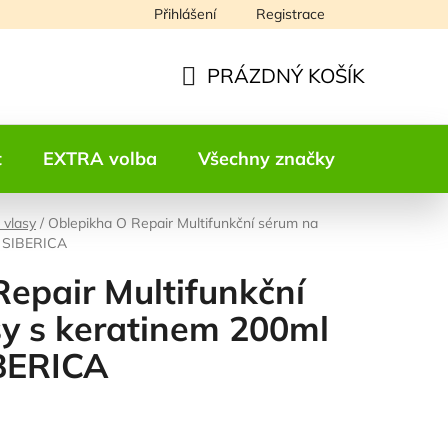
Přihlášení
Registrace
Napište nám
PRÁZDNÝ KOŠÍK
NÁKUPNÍ
KOŠÍK
t
EXTRA volba
Všechny značky
Kontakt
 vlasy
/
Oblepikha O Repair Multifunkční sérum na
a SIBERICA
epair Multifunkční
sy s keratinem 200ml
BERICA
odnocení