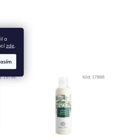
ií a
ací
zde
.
lasím
d:
15736
Kód:
17888