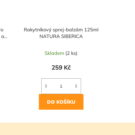
ro
Rakytníkový sprej-balzám 125ml
 a
NATURA SIBERICA
IRA
Skladem
(2 ks)
259 Kč
DO KOŠÍKU