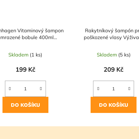
nhagen Vitaminový šampon
Rakytníkový šampón p
mrazené bobule 400ml
poškozené vlasy Výživa
NATURA SIBERICA
revitalizace 400ml NAT
SIBERICA
Skladem
(1 ks)
Skladem
(5 ks)
199 Kč
209 Kč
DO KOŠÍKU
DO KOŠÍKU