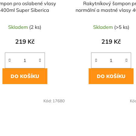
mpon pro oslabené vlasy
Rakytníkový šampon p
400ml Super Siberica
normální a mastné vlasy 
NATURA SIBERICA
Skladem
(2 ks)
Skladem
(>5 ks)
219 Kč
219 Kč
DO KOŠÍKU
DO KOŠÍKU
Kód:
17680
Kó