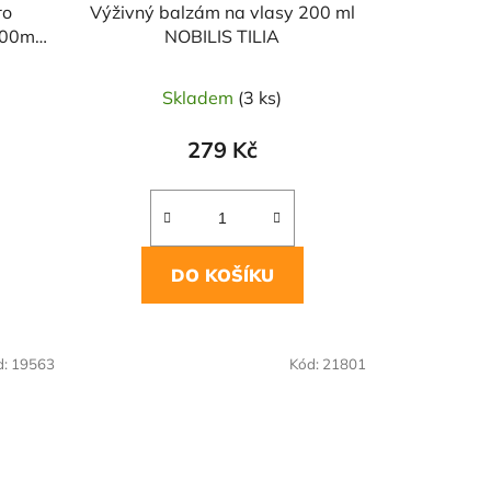
ro
Výživný balzám na vlasy 200 ml
400ml
NOBILIS TILIA
Skladem
(3 ks)
279 Kč
DO KOŠÍKU
d:
19563
Kód:
21801