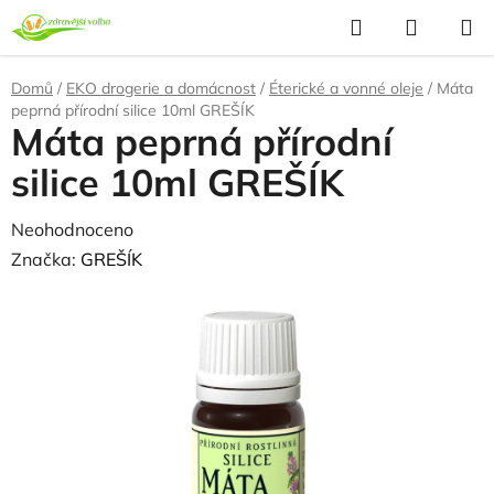
Přejít
Hledat
NÁKUP
na
KOŠÍK
obsah
Domů
/
EKO drogerie a domácnost
/
Éterické a vonné oleje
/
Máta
peprná přírodní silice 10ml GREŠÍK
Máta peprná přírodní
silice 10ml GREŠÍK
Průměrné
Neohodnoceno
Podrobnosti hodnocení
hodnocení
Značka:
GREŠÍK
produktu
je
0,0
z
5
hvězdiček.