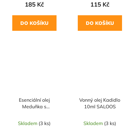
185 Kč
115 Kč
DO KOŠÍKU
DO KOŠÍKU
Esenciální olej
Vonný olej Kadidlo
Meduňka s
10ml SALOOS
citronelou(Indonésie)10ml
SALOOS
Skladem
(3 ks)
Skladem
(3 ks)