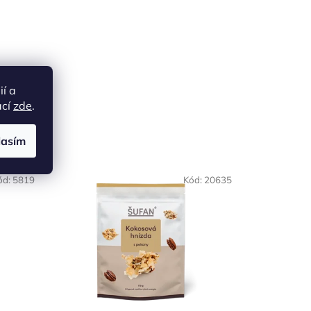
ií a
ací
zde
.
lasím
ód:
5819
Kód:
20635