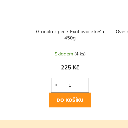
Granola z pece-Exot ovoce kešu
Ovesn
450g
Skladem
(4 ks)
225 Kč
DO KOŠÍKU