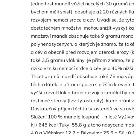
Jedna hrst mandlí vá­žící necelých 30 gramů (
bychom měli sníst), obsahuje až 20 různých fl
rozvojem nemocí srdce a cév. Uvádí se, že tyt
dostatečném množství, mohou snížit výskyt ka
množství mandlí ob­sahuje také 9 gramů mono
polynenasycených, o kterých je známo, že také
a cév a obecně před rozvojem aterosklerózy (k
také 3,5 gramu vlákniny. Je přitom známo, že
riziko vzniku nemocí srdce a cév je o 40% nižší 
Třicet gramů mandlí ob­sahuje také 75 mg vápn
těchto látek je přitom spojen s nižším krevní
vyšší krevní tlak a brání rozvoji arteriální hy
rostlinné steroly (tzv. fytosteroly), které brání
Dostatečný příjem těchto fytosterolů ve stravě
Složení 100 % mandle loupané – mleté Výživo
kJ / 645 kcal Tuky: 55,8 g z toho nasycené mast
4,0 g Vláknina: 12,2 g Bílkoviny: 25,5 g Sůl: 