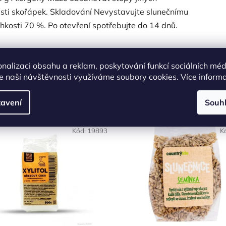
sti skořápek. Skladování Nevystavujte slunečnímu
vlhkosti 70 %. Po otevření spotřebujte do 14 dnů.
onalizaci obsahu a reklam, poskytování funkcí sociálních méd
e naší návštěvnosti využíváme soubory cookies. Více inform
Podobné produkty
avení
Souh
OVĚŘENÁ
Kód:
19893
K
LBA