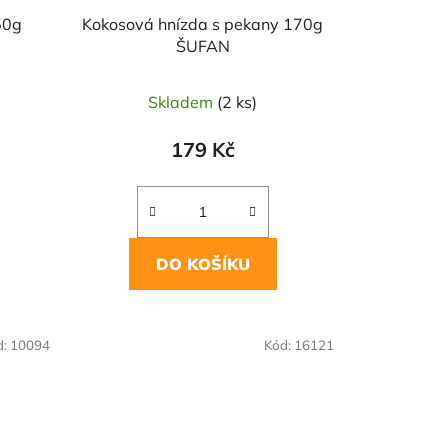
50g
Kokosová hnízda s pekany 170g
ŠUFAN
Skladem
(2 ks)
179 Kč
DO KOŠÍKU
NAŠE OVĚŘENÁ
d:
10094
Kód:
16121
VOLBA