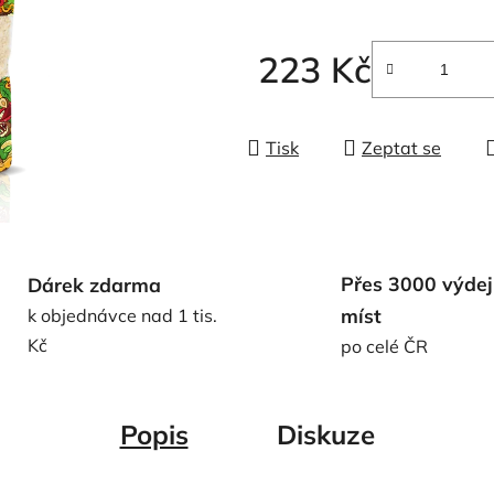
5
hvězdiček.
223 Kč
Měrná cena:
Tisk
Zeptat se
Přes 3000 výdej
Dárek zdarma
míst
k objednávce nad 1 tis.
Kč
po celé ČR
Popis
Diskuze