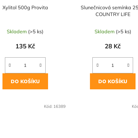
Xylitol 500g Provita
Slunečnicová semínka 2
COUNTRY LIFE
Skladem
(>5 ks)
Skladem
(>5 ks)
135 Kč
28 Kč
DO KOŠÍKU
DO KOŠÍKU
OVĚŘENÁ
Kód:
16389
Kó
LBA