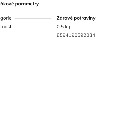
lňkové parametry
gorie
Zdravé potraviny
tnost
0.5 kg
8594190592084