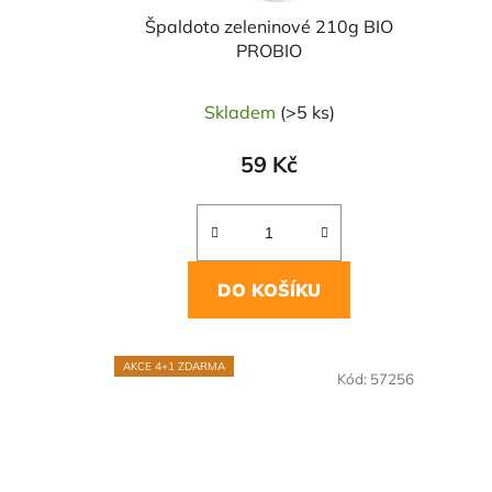
Špaldoto zeleninové 210g BIO
PROBIO
Skladem
(>5 ks)
59 Kč
DO KOŠÍKU
AKCE 4+1 ZDARMA
NAŠE 
Kód:
57256
VO