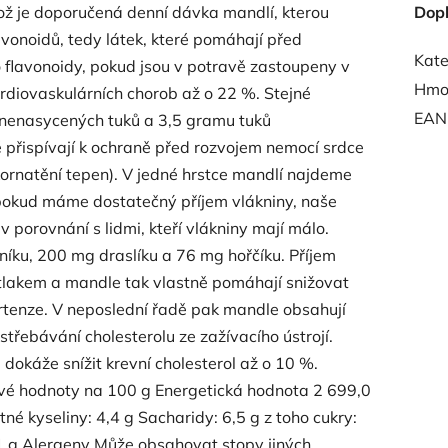
což je doporučená denní dávka mandlí, kterou
Dop
avonoidů, tedy látek, které pomáhají před
Kate
o flavonoidy, pokud jsou v potravě zastoupeny v
Hmo
rdiovaskulárních chorob až o 22 %. Stejné
EAN
nenasycených tuků a 3,5 gramu tuků
 přispívají k ochraně před rozvojem nemocí srdce
ornatění tepen). V jedné hrstce mandlí naj­deme
 pokud máme dostatečný příjem vlákniny, naše
v porovnání s lidmi, kteří vlákniny mají málo.
íku, 200 mg draslíku a 76 mg hořčíku. Příjem
m tlakem a mandle tak vlastně pomáhají snižovat
pertenze. V neposlední řadě pak mandle ob­sahují
 vstřebávání cholesterolu ze zažívacího ústrojí.
 dokáže snížit krevní cholesterol až o 10 %.
vé hodnoty na 100 g Energetická hodnota 2 699,0
né kyseliny: 4,4 g Sacharidy: 6,5 g z toho cukry:
0,1 g Alergeny Může obsahovat stopy jiných