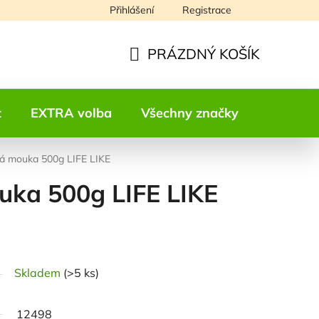
Přihlášení
Registrace
Napište nám
PRÁZDNÝ KOŠÍK
NÁKUPNÍ
KOŠÍK
t
EXTRA volba
Všechny značky
Kontakt
á mouka 500g LIFE LIKE
ka 500g LIFE LIKE
odnocení
Skladem
(>5 ks)
12498