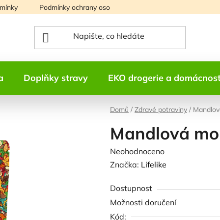
mínky
Podmínky ochrany osobních údajů
Mapa serveru
a
Doplňky stravy
EKO drogerie a domácnos
Domů
/
Zdravé potraviny
/
Mandlov
Mandlová mou
Průměrné
Neohodnoceno
Podrobnosti h
hodnocení
Značka:
Lifelike
produktu
Dostupnost
je
Možnosti doručení
0,0
Kód:
z