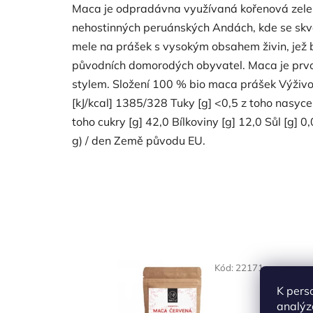
Maca je odpradávna využívaná kořenová zeleni
nehostinných peruánských Andách, kde se skv
mele na prášek s vysokým obsahem živin, jež b
původních domorodých obyvatel. Maca je prvotř
stylem. Složení 100 % bio maca prášek Výživ
[kJ/kcal] 1385/328 Tuky [g] <0,5 z toho nasyce
toho cukry [g] 42,0 Bílkoviny [g] 12,0 Sůl [g]
g) / den Země původu EU.
Kód:
22171
K pers
analýz