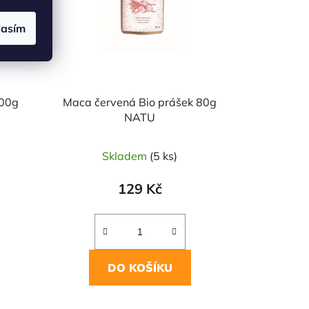
lasím
200g
Maca červená Bio prášek 80g
NATU
Skladem
(5 ks)
129 Kč
DO KOŠÍKU