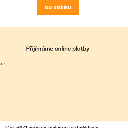
DO KOŠÍKU
Přijímáme online platby
.cz
Vytvořil Shoptet
ve spolupráci s MarkMedia