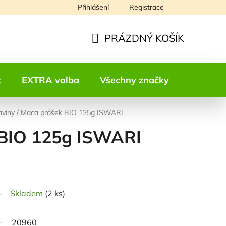
Přihlášení
Registrace
Napište nám
PRÁZDNÝ KOŠÍK
NÁKUPNÍ
KOŠÍK
t
EXTRA volba
Všechny značky
Kontakt
aviny
/
Maca prášek BIO 125g ISWARI
BIO 125g ISWARI
odnocení
Skladem
(2 ks)
20960