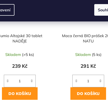
avení
Souh
umio Altajské 30 tablet
Maca černá BIO prášek 
NADĚJE
NATU
Skladem
(>5 ks)
Skladem
(5 ks)
239 Kč
291 Kč
DO KOŠÍKU
DO KOŠÍKU