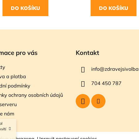
DO KOŠÍKU
DO KOŠÍKU
mace pro vás
Kontakt
ty
info
@
zdravejsivolba
a a platba
704 450 787
dní podmínky
ky ochrany osobních údajů
serveru
te nám
al
vítí
ráva vyhrazena.
Upravit nastavení cookies