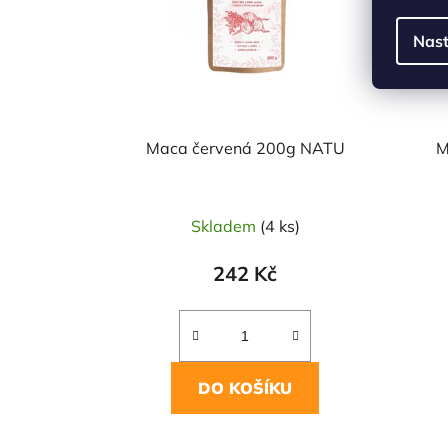
Nast
Maca červená 200g NATU
M
Skladem
(4 ks)
242 Kč
DO KOŠÍKU