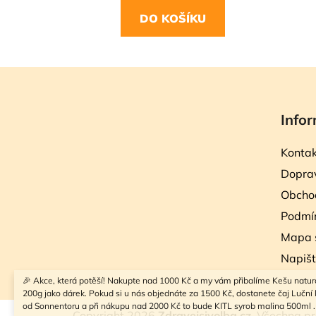
DO KOŠÍKU
Z
á
Infor
p
a
Kontak
t
Doprav
í
Obcho
Podmín
Mapa 
Napiš
🎉 Akce, která potěší! Nakupte nad 1000 Kč a my vám přibalíme Kešu natur
200g jako dárek. Pokud si u nás objednáte za 1500 Kč, dostanete čaj Luční k
od Sonnentoru a při nákupu nad 2000 Kč to bude KITL syrob malina 500ml .
Copyright 2026
Zdravejsivolba.cz
. Všechna p