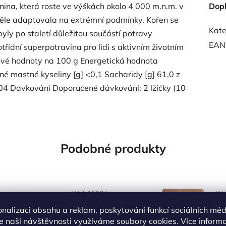
na, která roste ve výškách okolo 4 000 m.n.m. v
Dop
ěle adaptovala na extrémní podmínky. Kořen se
Kate
yly po staletí důležitou součástí potravy
EAN
ídní superpotravina pro lidi s aktivním životním
ové hodnoty na 100 g Energetická hodnota
né mastné kyseliny [g] <0,1 Sacharidy [g] 61,0 z
 0,04 Dávkování Doporučené dávkování: 2 lžičky (10
Podobné produkty
Kód:
19974
Kó
onalizaci obsahu a reklam, poskytování funkcí sociálních méd
e naší návštěvnosti využíváme soubory cookies. Více inform