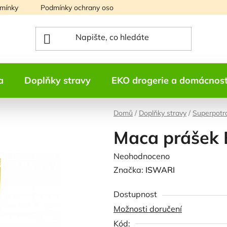
mínky
Podmínky ochrany osobních údajů
Mapa serveru
a
Doplňky stravy
EKO drogerie a domácnos
Domů
/
Doplňky stravy
/
Superpotr
Maca prášek 
Průměrné
Neohodnoceno
Podrobnosti h
hodnocení
Značka:
ISWARI
produktu
Dostupnost
je
Možnosti doručení
0,0
Kód:
z