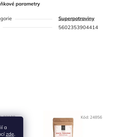
lňkové parametry
gorie
Superpotraviny
5602353904414
d:
22108
Kód:
24856
ií a
ací
zde
.