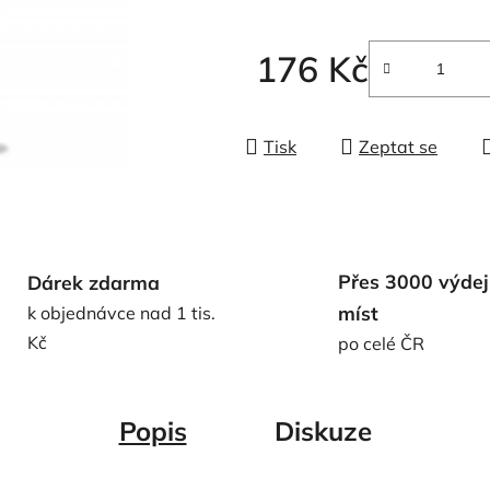
5
hvězdiček.
176 Kč
Měrná cena:
Tisk
Zeptat se
Přes 3000 výdej
Dárek zdarma
míst
k objednávce nad 1 tis.
Kč
po celé ČR
Popis
Diskuze