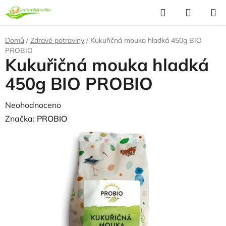
Přejít
Hledat
NÁKUP
na
KOŠÍK
obsah
Domů
/
Zdravé potraviny
/
Kukuřičná mouka hladká 450g BIO
PROBIO
Kukuřičná mouka hladká
450g BIO PROBIO
Průměrné
Neohodnoceno
Podrobnosti hodnocení
hodnocení
Značka:
PROBIO
produktu
NAŠE OVĚŘENÁ
VOLBA
je
0,0
z
5
hvězdiček.