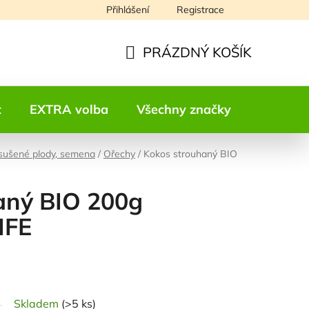
Přihlášení
Registrace
Napište nám
PRÁZDNÝ KOŠÍK
NÁKUPNÍ
KOŠÍK
t
EXTRA volba
Všechny značky
Kontakt
 sušené plody, semena
/
Ořechy
/
Kokos strouhaný BIO
aný BIO 200g
IFE
odnocení
Skladem
(>5 ks)