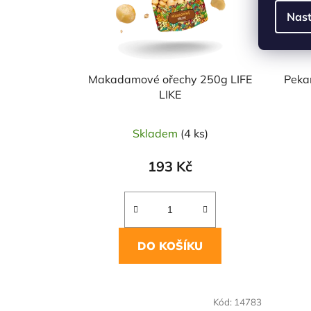
Nast
Makadamové ořechy 250g LIFE
Peka
LIKE
Skladem
(4 ks)
193 Kč
DO KOŠÍKU
NAŠE OVĚŘENÁ
NAŠE 
Kód:
14783
VOLBA
VO