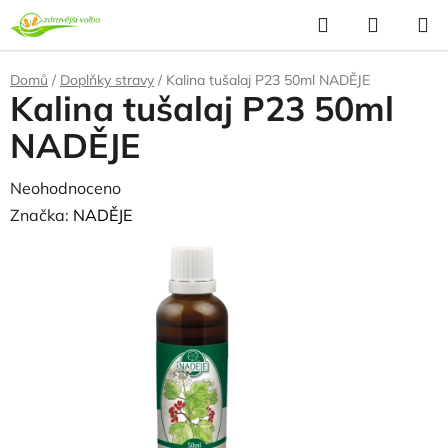
Přejít
Hledat
NÁKUP
na
KOŠÍK
obsah
Domů
/
Doplňky stravy
/
Kalina tušalaj P23 50ml NADĚJE
Kalina tušalaj P23 50ml
NADĚJE
Průměrné
Neohodnoceno
Podrobnosti hodnocení
hodnocení
Značka:
NADĚJE
produktu
je
0,0
z
5
hvězdiček.