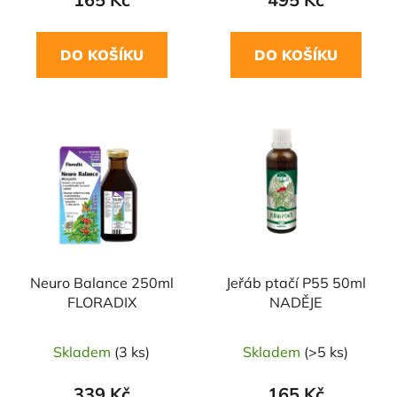
DO KOŠÍKU
DO KOŠÍKU
Neuro Balance 250ml
Jeřáb ptačí P55 50ml
FLORADIX
NADĚJE
Skladem
(3 ks)
Skladem
(>5 ks)
339 Kč
165 Kč