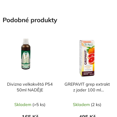
Podobné produkty
Divizna velkokvětá P54
GREPAVIT grep extrakt
50ml NADĚJE
z jader 100 ml
DR.POPOV
Skladem
(>5 ks)
Skladem
(2 ks)
165 Kč
495 Kč