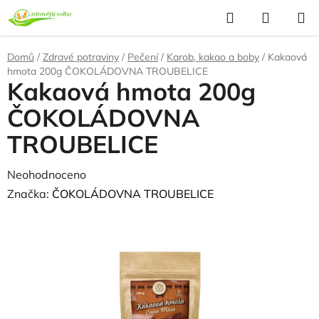
Přejít
Hledat
NÁKUP
na
KOŠÍK
obsah
Domů
/
Zdravé potraviny
/
Pečení
/
Karob, kakao a boby
/
Kakaová
hmota 200g ČOKOLÁDOVNA TROUBELICE
Kakaová hmota 200g
ČOKOLÁDOVNA
TROUBELICE
Průměrné
Neohodnoceno
Podrobnosti hodnocení
hodnocení
Značka:
ČOKOLÁDOVNA TROUBELICE
produktu
NAŠE OVĚŘENÁ
VOLBA
je
0,0
z
5
hvězdiček.