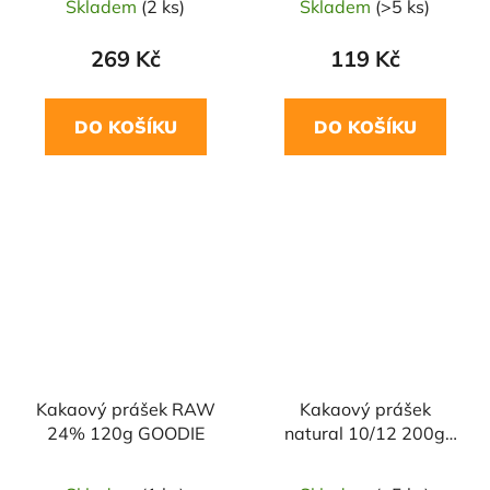
Skladem
(2 ks)
Skladem
(>5 ks)
269 Kč
119 Kč
DO KOŠÍKU
DO KOŠÍKU
NAŠE OVĚŘENÁ
NAŠE OVĚŘENÁ
VOLBA
VOLBA
Kakaový prášek RAW
Kakaový prášek
24% 120g GOODIE
natural 10/12 200g
ČOKOLÁDOVNA
TROUBELICE