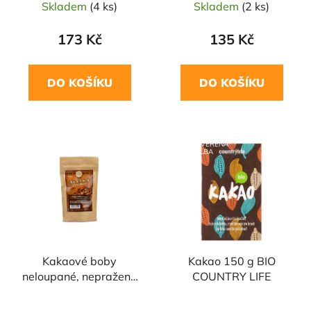
Skladem
(4 ks)
Skladem
(2 ks)
173 Kč
135 Kč
DO KOŠÍKU
DO KOŠÍKU
NAŠE OVĚŘENÁ
NAŠE OVĚŘENÁ
VOLBA
VOLBA
Kakaové boby
Kakao 150 g BIO
neloupané, nepražené
COUNTRY LIFE
200g ČOKOLÁDOVNA
TROUBELICE