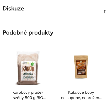
Diskuze
Podobné produkty
NAŠE OVĚŘENÁ
NAŠE OVĚŘENÁ
VOLBA
VOLBA
Karobový prášek
Kakaové boby
světlý 500 g BIO
neloupané, nepražené
COUNTRY LIFE
100g ČOKOLÁDOVNA
TROUBELICE