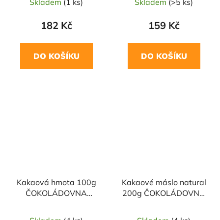
Skladem
(1 ks)
Skladem
(>5 ks)
182 Kč
159 Kč
DO KOŠÍKU
DO KOŠÍKU
NAŠE OVĚŘENÁ
NAŠE OVĚŘENÁ
VOLBA
VOLBA
Kakaová hmota 100g
Kakaové máslo natural
ČOKOLÁDOVNA
200g ČOKOLÁDOVNA
TROUBELICE
TROUBELICE