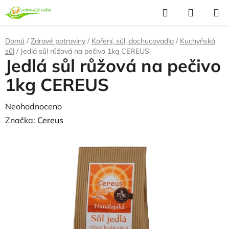
Přejít
Hledat
NÁKUP
na
KOŠÍK
obsah
Domů
/
Zdravé potraviny
/
Koření, sůl, dochucovadla
/
Kuchyňská
sůl
/
Jedlá sůl růžová na pečivo 1kg CEREUS
Jedlá sůl růžová na pečivo
1kg CEREUS
Průměrné
Neohodnoceno
Podrobnosti hodnocení
hodnocení
Značka:
Cereus
produktu
NAŠE OVĚŘENÁ
VOLBA
je
0,0
z
5
hvězdiček.