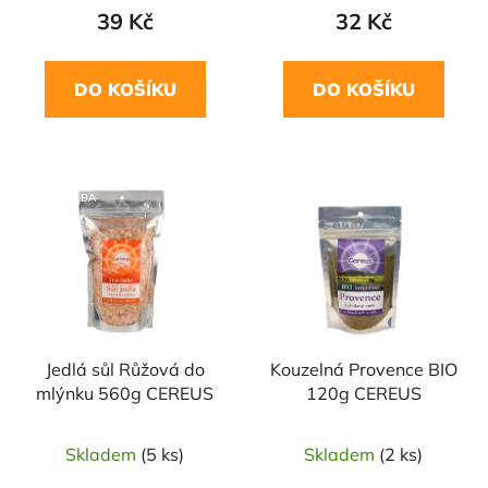
39 Kč
32 Kč
DO KOŠÍKU
DO KOŠÍKU
NAŠE OVĚŘENÁ
VOLBA
Jedlá sůl Růžová do
Kouzelná Provence BIO
mlýnku 560g CEREUS
120g CEREUS
Skladem
(5 ks)
Skladem
(2 ks)