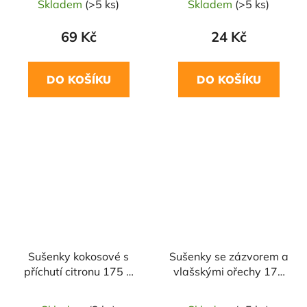
Skladem
(>5 ks)
Skladem
(>5 ks)
69 Kč
24 Kč
DO KOŠÍKU
DO KOŠÍKU
Sušenky kokosové s
Sušenky se zázvorem a
příchutí citronu 175 g
vlašskými ořechy 175
BIO COUNTRY LIFE
g BIO COUNTRY LIFE