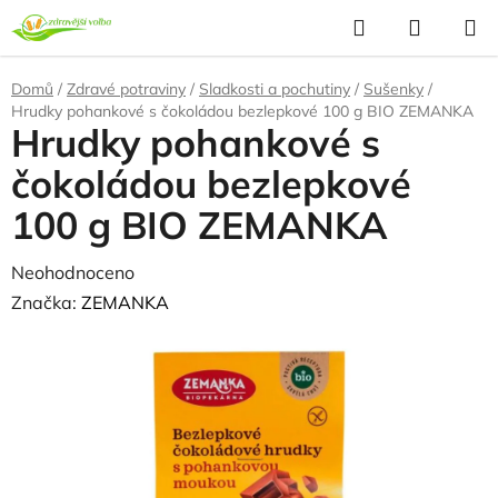
Přejít
Hledat
NÁKUP
na
KOŠÍK
obsah
Domů
/
Zdravé potraviny
/
Sladkosti a pochutiny
/
Sušenky
/
Hrudky pohankové s čokoládou bezlepkové 100 g BIO ZEMANKA
Hrudky pohankové s
čokoládou bezlepkové
100 g BIO ZEMANKA
Průměrné
Neohodnoceno
Podrobnosti hodnocení
hodnocení
Značka:
ZEMANKA
produktu
je
0,0
z
5
hvězdiček.