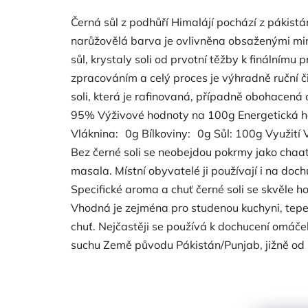
Černá sůl z podhůří Himalájí pochází z pákistán
narůžovělá barva je ovlivněna obsaženými min
sůl, krystaly soli od prvotní těžby k finální
zpracováním a celý proces je výhradně ruční či
soli, která je rafinovaná, případně obohacená o
95% Výživové hodnoty na 100g Energetická h
Vláknina: 0g Bílkoviny: 0g Sůl: 100g Využití V 
Bez černé soli se neobejdou pokrmy jako chaat
masala. Místní obyvatelé ji používají i na do
Specifické aroma a chuť černé soli se skvěle 
Vhodná je zejména pro studenou kuchyni, tepel
chuť. Nejčastěji se používá k dochucení omáče
suchu Země původu Pákistán/Punjab, jižně od