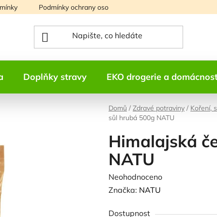
mínky
Podmínky ochrany osobních údajů
Mapa serveru
a
Doplňky stravy
EKO drogerie a domácnos
Domů
/
Zdravé potraviny
/
Koření, 
sůl hrubá 500g NATU
Himalajská če
NATU
Průměrné
Neohodnoceno
Podrobnosti h
hodnocení
Značka:
NATU
produktu
Dostupnost
je