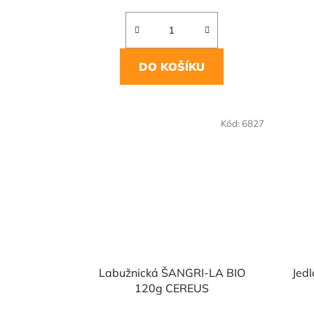
DO KOŠÍKU
NAŠE 
Kód:
6827
VO
Labužnická ŠANGRI-LA BIO
Jedl
120g CEREUS