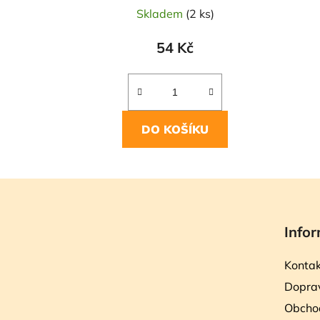
Skladem
(2 ks)
54 Kč
DO KOŠÍKU
Z
á
Infor
p
a
Kontak
t
Doprav
í
Obcho