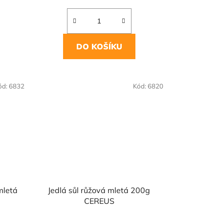
DO KOŠÍKU
NAŠE OVĚŘENÁ
ód:
6832
Kód:
6820
VOLBA
mletá
Jedlá sůl růžová mletá 200g
CEREUS