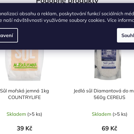
Podobné produkty
onalizaci obsahu a reklam, poskytování funkcí sociálních méd
e naší návštěvnosti využíváme soubory cookies. Více inform
OVĚŘENÁ
NAŠE OVĚŘENÁ
Kód:
14134
K
LBA
VOLBA
avení
Souh
Sůl mořská jemná 1kg
Jedlá sůl Diamantová do m
COUNTRYLIFE
560g CEREUS
Skladem
(>5 ks)
Skladem
(>5 ks)
39 Kč
69 Kč