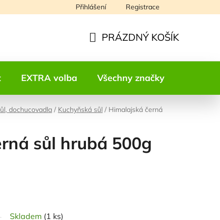
Přihlášení
Registrace
Napište nám
PRÁZDNÝ KOŠÍK
NÁKUPNÍ
KOŠÍK
t
EXTRA volba
Všechny značky
Kontakt
sůl, dochucovadla
/
Kuchyňská sůl
/
Himalajská černá
rná sůl hrubá 500g
odnocení
Skladem
(1 ks)