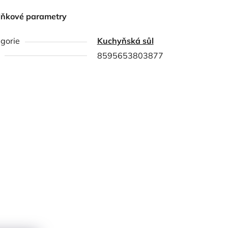
lňkové parametry
gorie
Kuchyňská sůl
8595653803877