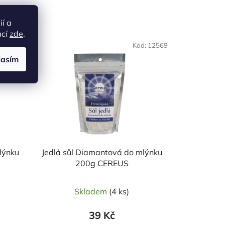
ií a
ací
zde
.
NAŠE OVĚŘENÁ
ód:
8385
Kód:
12569
VOLBA
lasím
lýnku
Jedlá sůl Diamantová do mlýnku
200g CEREUS
Skladem
(4 ks)
39 Kč