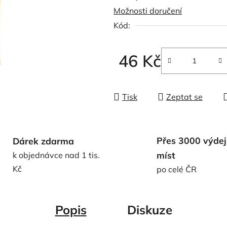
Možnosti doručení
0,0
Kód:
z
5
hvězdiček.
46 Kč
Měrná cena:
Tisk
Zeptat se
Přes 3000 výdej
Dárek zdarma
míst
k objednávce nad 1 tis.
Kč
po celé ČR
Popis
Diskuze