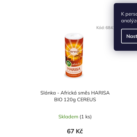
K pers
analýz
NAŠE 
Kód:
6841
VO
Nast
Slánka - Africká směs HARISA
BIO 120g CEREUS
Skladem
(1 ks)
67 Kč