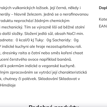
ských vulkanických ložisek. Její černá, někdy i
Dop
erály – hlavně železem. Jedná se o nerafinovanou
Kate
mu produktu neprochází žádným chemickým
EAN
 mechanický. Tím se výrazně liší od běžné stolní
 další složky. Složení jedlá sůl, obsah NaCl min.
odnota: 0 kcal/0 kJ Tuky: 0g Sacharidy: 0g
indické kuchyni ale hraje nezastupitelnou roli.
, dresinky raita a čatní nebo směs koření chaat
chucení čerstvého ovoce například banánů.
hodí k pokrmům indické a veganské kuchyně.
ným zpracováním se vytrácí její charakteristická
k, chutney či polévek. Skladování Skladovat v
 Himálaje