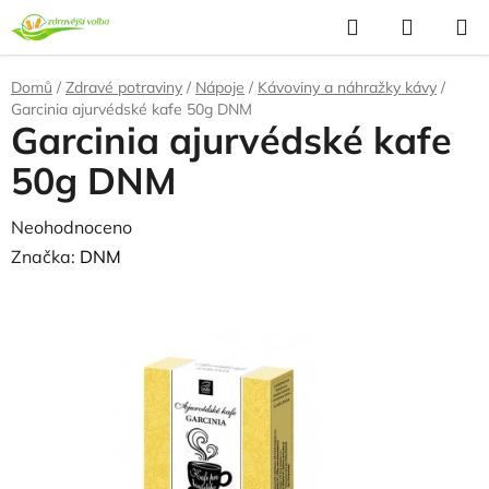
Přejít
Hledat
NÁKUP
na
KOŠÍK
obsah
Domů
/
Zdravé potraviny
/
Nápoje
/
Kávoviny a náhražky kávy
/
Garcinia ajurvédské kafe 50g DNM
Garcinia ajurvédské kafe
50g DNM
Průměrné
Neohodnoceno
Podrobnosti hodnocení
hodnocení
Značka:
DNM
produktu
je
0,0
z
5
hvězdiček.