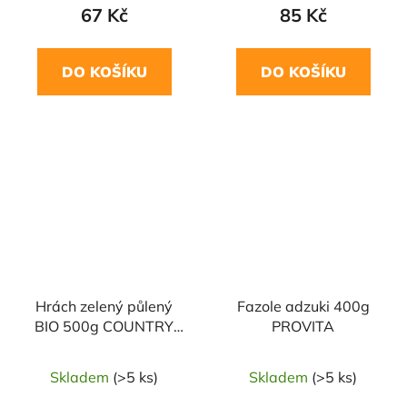
67 Kč
85 Kč
DO KOŠÍKU
DO KOŠÍKU
NAŠE OVĚŘENÁ
NAŠE OVĚŘENÁ
VOLBA
VOLBA
Hrách zelený půlený
Fazole adzuki 400g
BIO 500g COUNTRY
PROVITA
LIFE
Skladem
(>5 ks)
Skladem
(>5 ks)