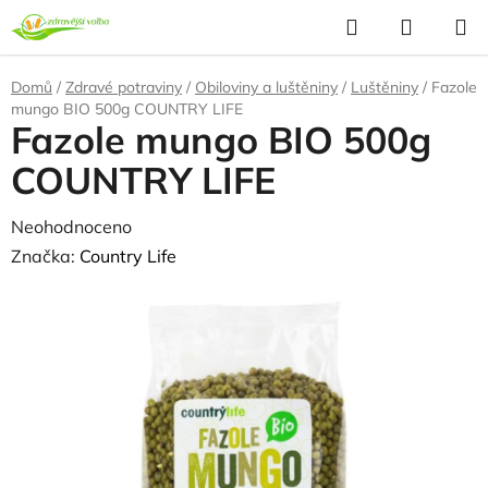
Přejít
Hledat
NÁKUP
na
KOŠÍK
obsah
Domů
/
Zdravé potraviny
/
Obiloviny a luštěniny
/
Luštěniny
/
Fazole
mungo BIO 500g COUNTRY LIFE
Fazole mungo BIO 500g
COUNTRY LIFE
Průměrné
Neohodnoceno
Podrobnosti hodnocení
hodnocení
Značka:
Country Life
produktu
NAŠE OVĚŘENÁ
VOLBA
je
0,0
z
5
hvězdiček.