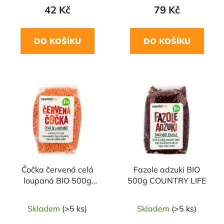
42 Kč
79 Kč
DO KOŠÍKU
DO KOŠÍKU
NAŠE OVĚŘENÁ
NAŠE OVĚŘENÁ
VOLBA
VOLBA
Čočka červená celá
Fazole adzuki BIO
loupaná BIO 500g
500g COUNTRY LIFE
COUNTRY LIFE
Skladem
(>5 ks)
Skladem
(>5 ks)