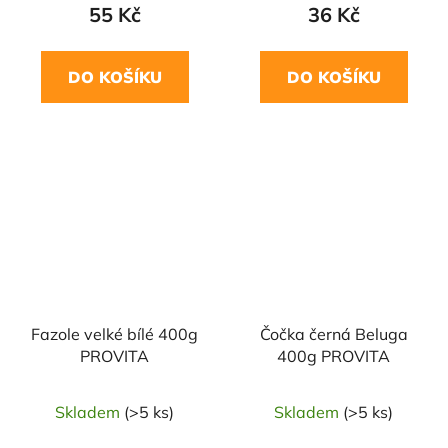
55 Kč
36 Kč
DO KOŠÍKU
DO KOŠÍKU
NAŠE OVĚŘENÁ
NAŠE OVĚŘENÁ
VOLBA
VOLBA
Fazole velké bílé 400g
Čočka černá Beluga
PROVITA
400g PROVITA
Skladem
(>5 ks)
Skladem
(>5 ks)