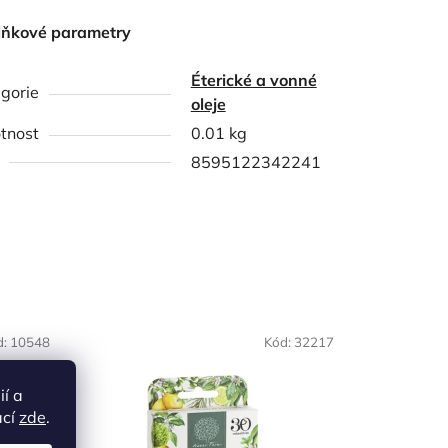
lňkové parametry
Éterické a vonné
gorie
oleje
tnost
0.01 kg
8595122342241
d:
10548
Kód:
32217
ií a
ací
zde
.