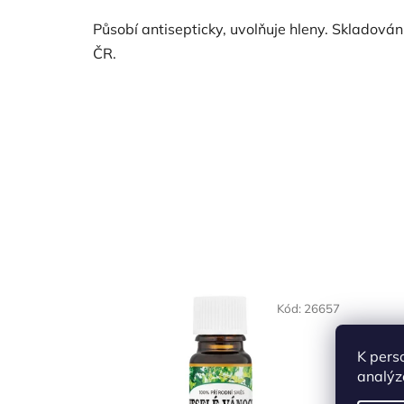
Působí antisepticky, uvolňuje hleny. Skladován
ČR.
Kód:
26657
K pers
analýz