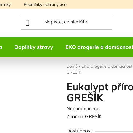
mínky
Podmínky ochrany osobních údajů
Mapa serveru
a
Doplňky stravy
EKO drogerie a domácnos
Domů
/
EKO drogerie a domácnost
GREŠÍK
Eukalypt příro
GREŠÍK
Průměrné
Neohodnoceno
Podrobnosti h
hodnocení
Značka:
GREŠÍK
produktu
Dostupnost
je