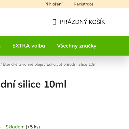
Přihlášení
Registrace
Napište nám
PRÁZDNÝ KOŠÍK
NÁKUPNÍ
KOŠÍK
t
EXTRA volba
Všechny značky
Kontakt
/
Éterické a vonné oleje
/
Eukalypt přírodní silice 10ml
dní silice 10ml
odnocení
Skladem
(>5 ks)