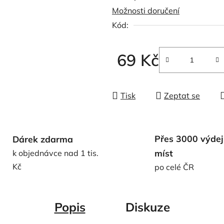
Možnosti doručení
0,0
Kód:
z
5
hvězdiček.
69 Kč
Měrná cena:
Tisk
Zeptat se
Přes 3000 výdej
Dárek zdarma
míst
k objednávce nad 1 tis.
Kč
po celé ČR
Popis
Diskuze