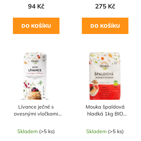
94 Kč
275 Kč
DO KOŠÍKU
DO KOŠÍKU
NAŠE OVĚŘENÁ
VOLBA
Lívance ječné s
Mouka špaldová
ovesnými vločkami
hladká 1kg BIO
250g BIO PROBIO
PROBIO
Skladem
(>5 ks)
Skladem
(>5 ks)