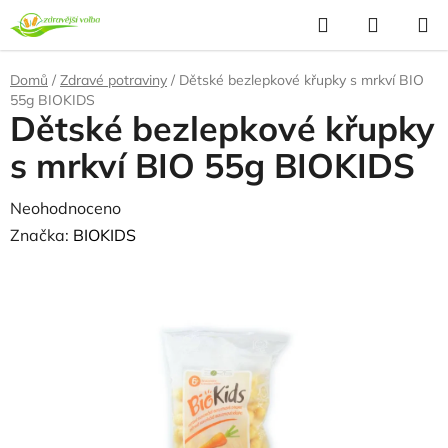
Přejít
Hledat
NÁKUP
na
KOŠÍK
obsah
Domů
/
Zdravé potraviny
/
Dětské bezlepkové křupky s mrkví BIO
55g BIOKIDS
Dětské bezlepkové křupky
s mrkví BIO 55g BIOKIDS
Průměrné
Neohodnoceno
Podrobnosti hodnocení
hodnocení
Značka:
BIOKIDS
produktu
je
0,0
z
5
hvězdiček.