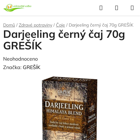
Přejít
Hledat
NÁKUP
na
KOŠÍK
obsah
Domů
/
Zdravé potraviny
/
Čaje
/
Darjeeling černý čaj 70g GREŠÍK
Darjeeling černý čaj 70g
GREŠÍK
Průměrné
Neohodnoceno
Podrobnosti hodnocení
hodnocení
Značka:
GREŠÍK
produktu
je
0,0
z
5
hvězdiček.