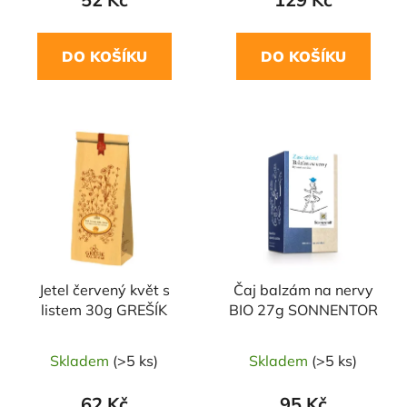
DO KOŠÍKU
DO KOŠÍKU
Jetel červený květ s
Čaj balzám na nervy
listem 30g GREŠÍK
BIO 27g SONNENTOR
Skladem
(>5 ks)
Skladem
(>5 ks)
62 Kč
95 Kč