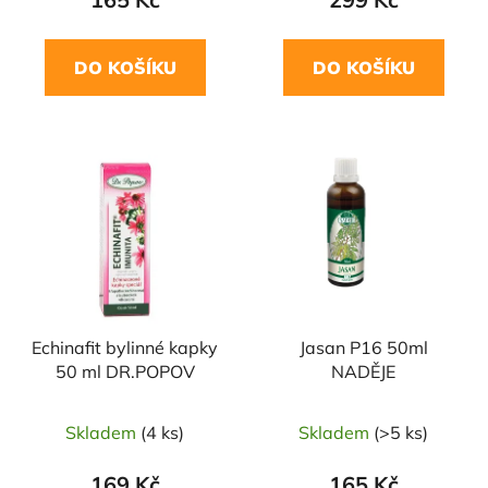
DO KOŠÍKU
DO KOŠÍKU
Echinafit bylinné kapky
Jasan P16 50ml
50 ml DR.POPOV
NADĚJE
Skladem
(4 ks)
Skladem
(>5 ks)
169 Kč
165 Kč