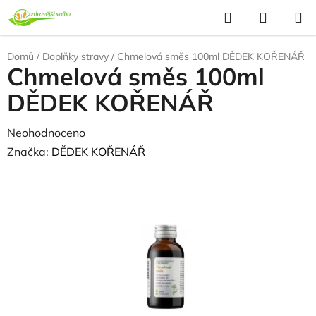
Přejít
Hledat
NÁKUP
na
KOŠÍK
obsah
Domů
/
Doplňky stravy
/
Chmelová směs 100ml DĚDEK KOŘENÁŘ
Chmelová směs 100ml
DĚDEK KOŘENÁŘ
Průměrné
Neohodnoceno
Podrobnosti hodnocení
hodnocení
Značka:
DĚDEK KOŘENÁŘ
produktu
je
0,0
z
5
hvězdiček.