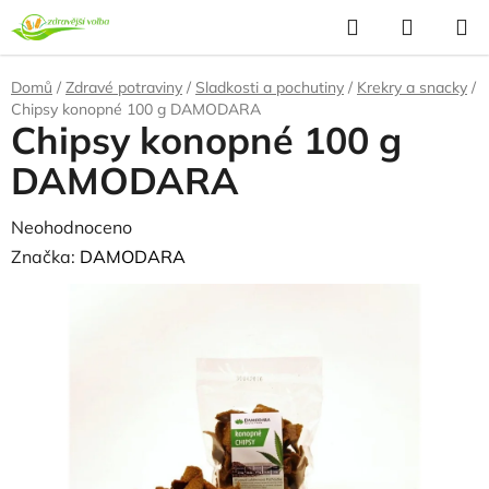
Přejít
Hledat
NÁKUP
na
KOŠÍK
obsah
Domů
/
Zdravé potraviny
/
Sladkosti a pochutiny
/
Krekry a snacky
/
Chipsy konopné 100 g DAMODARA
Chipsy konopné 100 g
DAMODARA
Průměrné
Neohodnoceno
Podrobnosti hodnocení
hodnocení
Značka:
DAMODARA
produktu
je
0,0
z
5
hvězdiček.