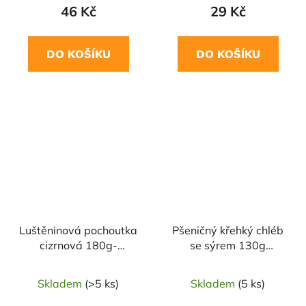
46 Kč
29 Kč
DO KOŠÍKU
DO KOŠÍKU
Luštěninová pochoutka
Pšeničný křehký chléb
cizrnová 180g-
se sýrem 130g
DAMODARA
DANVITA
Skladem
(>5 ks)
Skladem
(5 ks)