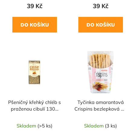
39 Kč
39 Kč
DO KOŠÍKU
DO KOŠÍKU
Pšeničný křehký chléb s
Tyčinka amarantová
praženou cibulí 130g
Crispins bezlepková 50
DANVITA
g BIO EXTRUDO
Skladem
(>5 ks)
Skladem
(3 ks)