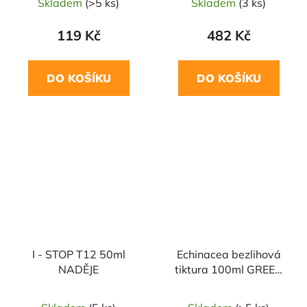
Skladem
(>5 ks)
Skladem
(3 ks)
119 Kč
482 Kč
DO KOŠÍKU
DO KOŠÍKU
I - STOP T12 50ml
Echinacea bezlihová
NADĚJE
tiktura 100ml GREEN
IDEA