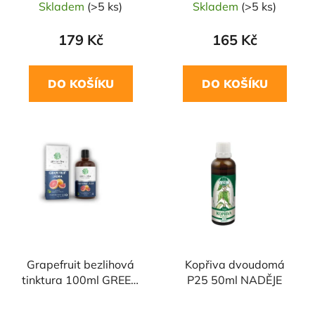
Skladem
(>5 ks)
Skladem
(>5 ks)
179 Kč
165 Kč
DO KOŠÍKU
DO KOŠÍKU
Grapefruit bezlihová
Kopřiva dvoudomá
tinktura 100ml GREEN
P25 50ml NADĚJE
IDEA