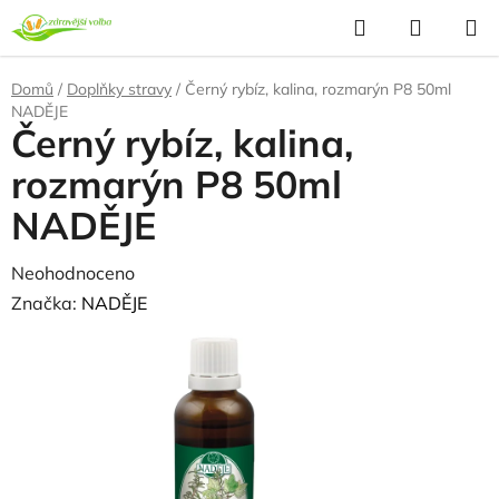
Přejít
Hledat
NÁKUP
na
KOŠÍK
obsah
Domů
/
Doplňky stravy
/
Černý rybíz, kalina, rozmarýn P8 50ml
NADĚJE
Černý rybíz, kalina,
rozmarýn P8 50ml
NADĚJE
Průměrné
Neohodnoceno
Podrobnosti hodnocení
hodnocení
Značka:
NADĚJE
produktu
je
0,0
z
5
hvězdiček.