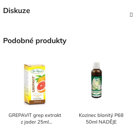
Diskuze
Podobné produkty
GREPAVIT grep extrakt
Kozinec blanitý P68
z jader 25ml
50ml NADĚJE
DR.POPOV