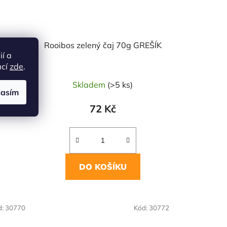
REŠÍK
Rooibos zelený čaj 70g GREŠÍK
ií a
ací
zde
.
Skladem
(>5 ks)
lasím
72 Kč
DO KOŠÍKU
d:
30770
Kód:
30772