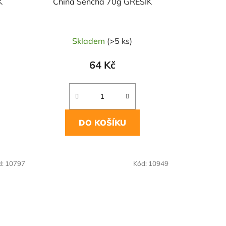
K
China Sencha 70g GREŠÍK
Skladem
(>5 ks)
64 Kč
DO KOŠÍKU
d:
10797
Kód:
10949