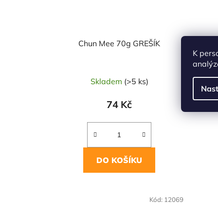
Chun Mee 70g GREŠÍK
K pers
analýz
Skladem
(>5 ks)
Nast
74 Kč
DO KOŠÍKU
Kód:
12069