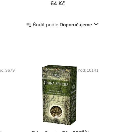
64 Kč
Ř
Řadit podle:
Doporučujeme
a
z
e
n
í
p
ód:
9679
Kód:
10141
r
o
d
u
k
t
ů