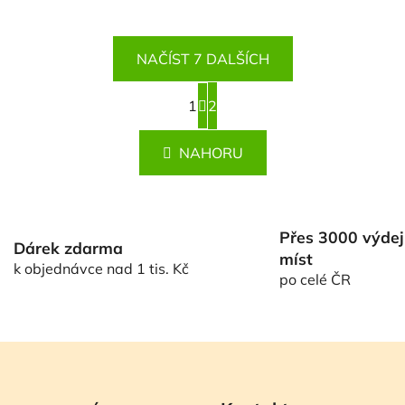
NAČÍST 7 DALŠÍCH
S
1
t
2
O
r
v
á
l
NAHORU
n
á
k
d
o
v
a
á
c
Přes 3000 výdej
n
Dárek zdarma
í
míst
í
k objednávce nad 1 tis. Kč
p
po celé ČR
r
v
k
y
v
ý