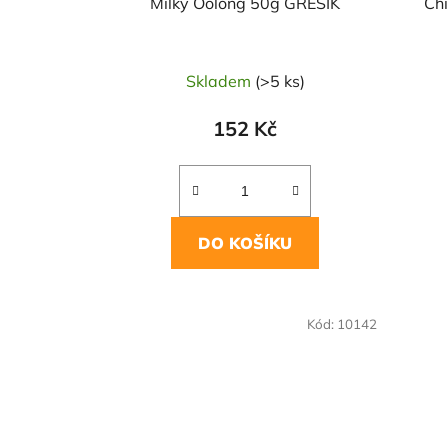
u
Milky Oolong 50g GREŠÍK
Ch
k
t
ů
Skladem
(>5 ks)
152 Kč
DO KOŠÍKU
Kód:
10142