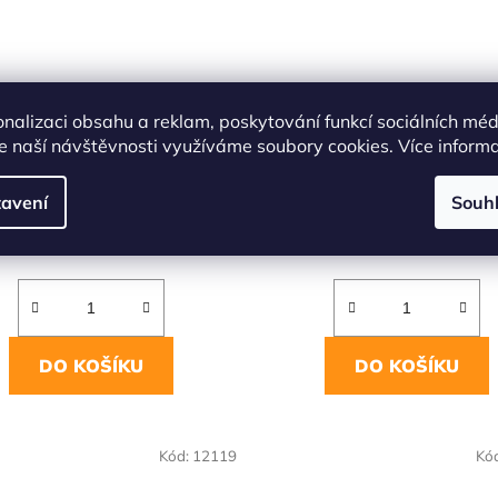
Rooibos 70g GREŠÍK
Earl grey černý čaj 70g G
onalizaci obsahu a reklam, poskytování funkcí sociálních méd
e naší návštěvnosti využíváme soubory cookies. Více inform
Skladem
(>5 ks)
Skladem
(>5 ks)
avení
Souh
59 Kč
89 Kč
DO KOŠÍKU
DO KOŠÍKU
Kód:
12119
Kó