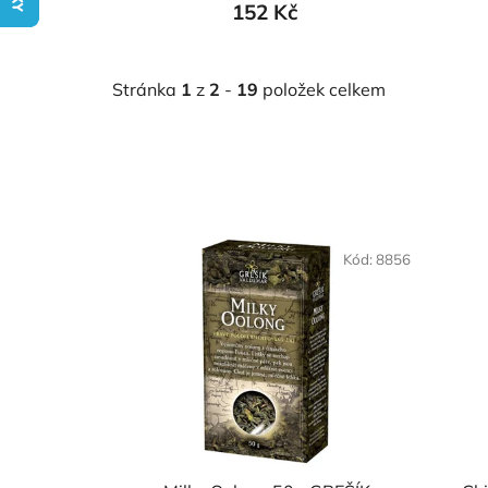
152 Kč
Stránka
1
z
2
-
19
položek celkem
V
ý
Kód:
8856
p
i
s
p
r
o
d