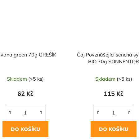
vana green 70g GREŠÍK
Čaj Povznášející sencha s
BIO 70g SONNENTO
Skladem
(>5 ks)
Skladem
(>5 ks)
62 Kč
115 Kč
DO KOŠÍKU
DO KOŠÍKU