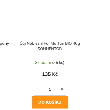
ypaný
Čaj Noblesní Pai Mu Tan BIO 40g
R
SONNENTOR
Skladem
(>5 ks)
135 Kč
DO KOŠÍKU