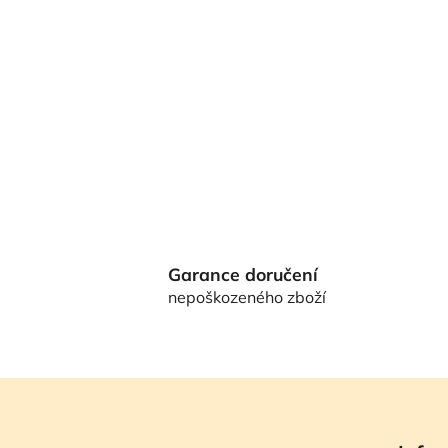
Garance doručení
nepoškozeného zboží
Z
á